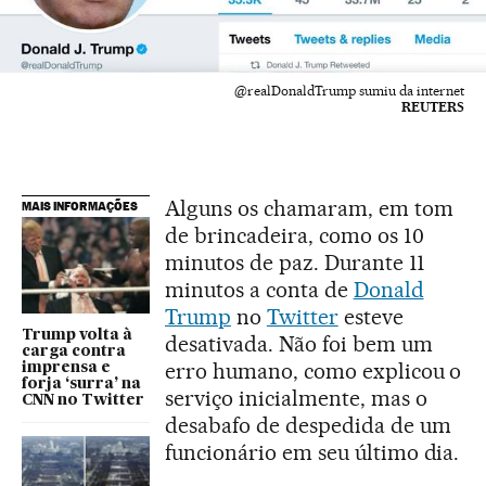
@realDonaldTrump sumiu da internet
REUTERS
Alguns os chamaram, em tom
MAIS INFORMAÇÕES
de brincadeira, como os 10
minutos de paz. Durante 11
minutos a conta de
Donald
Trump
no
Twitter
esteve
Trump volta à
desativada. Não foi bem um
carga contra
erro humano, como explicou o
imprensa e
forja ‘surra’ na
serviço inicialmente, mas o
CNN no Twitter
desabafo de despedida de um
funcionário em seu último dia.