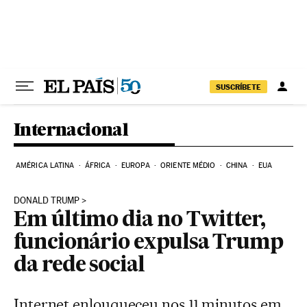
Pular para o conteúdo
SUSCRÍBETE
Internacional
AMÉRICA LATINA
ÁFRICA
EUROPA
ORIENTE MÉDIO
CHINA
EUA
DONALD TRUMP
Em último dia no Twitter,
funcionário expulsa Trump
da rede social
Internet enlouqueceu nos 11 minutos em