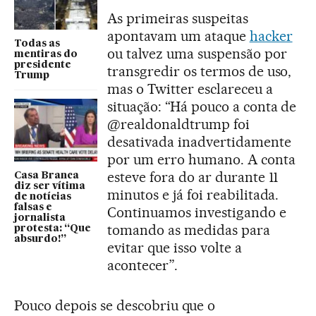
As primeiras suspeitas
apontavam um ataque
hacker
Todas as
ou talvez uma suspensão por
mentiras do
presidente
transgredir os termos de uso,
Trump
mas o Twitter esclareceu a
situação: “Há pouco a conta de
@realdonaldtrump foi
desativada inadvertidamente
por um erro humano. A conta
esteve fora do ar durante 11
Casa Branca
diz ser vítima
minutos e já foi reabilitada.
de notícias
falsas e
Continuamos investigando e
jornalista
tomando as medidas para
protesta: “Que
absurdo!”
evitar que isso volte a
acontecer”.
Pouco depois se descobriu que o