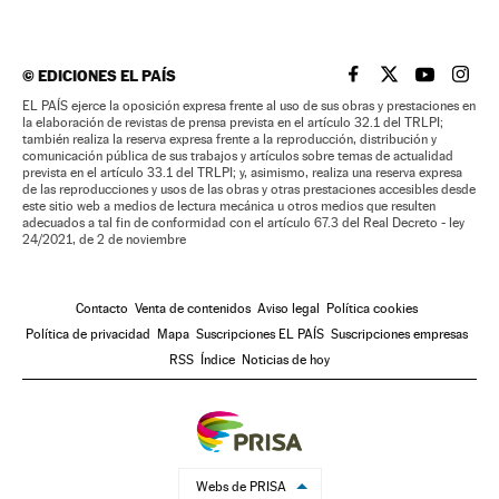
©
EDICIONES EL PAÍS
EL PAÍS BRASIL EN
EL PAÍS BRASI
EL PAÍS B
EL PA
EL PAÍS ejerce la oposición expresa frente al uso de sus obras y prestaciones en
la elaboración de revistas de prensa prevista en el artículo 32.1 del TRLPI;
también realiza la reserva expresa frente a la reproducción, distribución y
comunicación pública de sus trabajos y artículos sobre temas de actualidad
prevista en el artículo 33.1 del TRLPI; y, asimismo, realiza una reserva expresa
de las reproducciones y usos de las obras y otras prestaciones accesibles desde
este sitio web a medios de lectura mecánica u otros medios que resulten
adecuados a tal fin de conformidad con el artículo 67.3 del Real Decreto - ley
24/2021, de 2 de noviembre
Contacto
Venta de contenidos
Aviso legal
Política cookies
Política de privacidad
Mapa
Suscripciones EL PAÍS
Suscripciones empresas
RSS
Índice
Noticias de hoy
Webs de PRISA