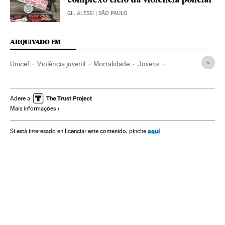
complexo ciclo da violência policial
GIL ALESSI
| SÃO PAULO
ARQUIVADO EM
Unicef
Violência juvenil
Mortalidade
Jovens
Homicídios
Juventude
Brasil
Infância
ONU
Violência
Racismo
Saúde pública
Demografia
Adere a
Mais informações
América do Sul
América Latina
Acontecimentos
Delitos ódio
Delitos
América
aquí
Si está interesado en licenciar este contenido, pinche
Organizações internacionais
Justiça
Relações exteriores
Problemas sociais
Saúde
Sociedade
Planeta Unicef
Planeta Futuro