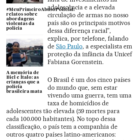
adolescência e a elevada
#MeuPrimeiroAbusoPolicial:
circulação de armas no nosso
relatos sobre
abordagens
país são os principais motivos
violentas da
polícia
dessa diferença racial”,
explica, por telefone, falando
de
São Paulo
, a especialista em
proteção da infância da Unicef
Fabiana Gorenstein.
A memória de
Biel e Ítalo: as
O Brasil é um dos cinco países
crianças que a
do mundo que, sem estar
polícia
brasileira mata
vivendo uma guerra, tem uma
taxa de homicídios de
adolescentes tão elevada (59 mortes para
cada 100.000 habitantes). No topo dessa
classificação, o país tem a companhia de
outros quatro países latino-americanos: