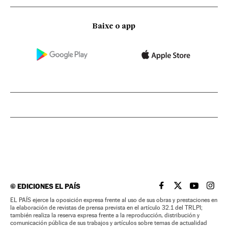
Baixe o app
©
EDICIONES EL PAÍS
EL PAÍS BRASIL EN
EL PAÍS BRASI
EL PAÍS B
EL PA
EL PAÍS ejerce la oposición expresa frente al uso de sus obras y prestaciones en
la elaboración de revistas de prensa prevista en el artículo 32.1 del TRLPI;
también realiza la reserva expresa frente a la reproducción, distribución y
comunicación pública de sus trabajos y artículos sobre temas de actualidad