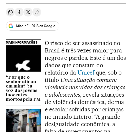
Compartir en Whatsapp
Compartir en Facebook
Compartir en Twitter
Desplegar Redes Sociales
Añadir EL PAÍS en Google
O risco de ser assassinado no
MAIS INFORMAÇÕES
Brasil é três vezes maior para
negros e pardos. Este é um dos
dados que constam do
relatório da
Unicef
que, sob o
“Por que o
título
Uma situação comum:
senhor atirou
violência nas vidas das crianças
em mim?”: a
voz dos jovens
e adolescentes
, revela situações
inocentes
mortos pela PM
de violência doméstica, de rua
e escolar sofridas por crianças
no mundo inteiro. “A grande
desigualdade econômica, a
falta de investimentos na