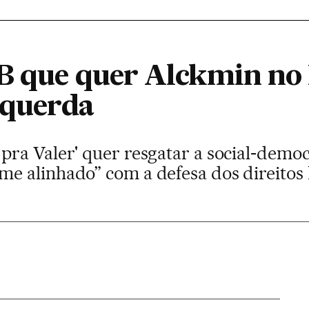
B que quer Alckmin no
squerda
ra Valer' quer resgatar a social-democ
e alinhado” com a defesa dos direito