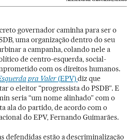
creto governador caminha para ser o
SDB, uma organização dentro do seu
urbinar a campanha, colando nele a
ítico de centro-esquerda, social-
mprometido com os direitos humanos.
Esquerda pra Valer
(EPV)
diz que
ar o eleitor “progressista do PSDB”. E
kmin seria “um nome alinhado” com o
ta ala do partido, de acordo com o
acional do EPV, Fernando Guimarães.
as defendidas estão a descriminalização