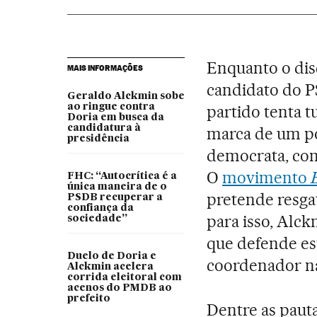
Enquanto o dis
MAIS INFORMAÇÕES
candidato do P
Geraldo Alckmin sobe
ao ringue contra
partido tenta t
Doria em busca da
candidatura à
marca de um pol
presidência
democrata, co
O
movimento
FHC: “Autocrítica é a
única maneira de o
pretende resgat
PSDB recuperar a
confiança da
para isso, Alc
sociedade”
que defende es
Duelo de Doria e
coordenador n
Alckmin acelera
corrida eleitoral com
acenos do PMDB ao
prefeito
Dentre as paut