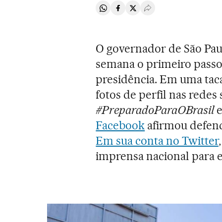
Compartir en Whatsapp
Compartir en Facebook
Compartir en Twitter
Desplegar Redes Soci
O governador de São Pau
semana o primeiro passo
presidência. Em uma tac
fotos de perfil nas redes 
#PreparadoParaOBrasil
e
Facebook
afirmou defend
Em sua conta no Twitter
imprensa nacional para 