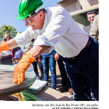
Alckmin, em São José do Rio Preto (SP), em julho.
ALEXANDRE CARVALHO/A2IMG