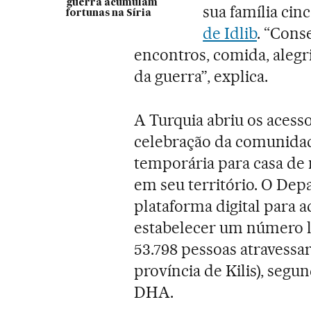
guerra acumulam
sua família cin
fortunas na Síria
de Idlib
. “Conse
encontros, comida, alegr
da guerra”, explica.
A Turquia abriu os acesso
celebração da comunidad
temporária para casa de m
em seu território. O De
plataforma digital para a
estabelecer um número li
53.798 pessoas atravessa
província de Kilis), segu
DHA.