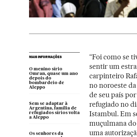
“Foi como se ti
MAIS INFORMAÇÕES
sentir um estra
O menino sírio
Omran, quase um ano
carpinteiro Raf
depois do
bombardeio de
no noroeste d
Aleppo
de seu país po
refugiado no di
Sem se adaptar à
Argentina, família de
Istambul. Em s
refugiados sírios volta
a Aleppo
muçulmana do Ei
uma autorizaçã
Os senhores da