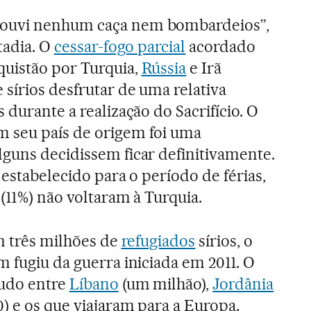
ouvi nenhum caça nem bombardeios”,
tadia. O
cessar-fogo parcial
acordado
quistão por Turquia,
Rússia
e Irã
 sírios desfrutar de uma relativa
 durante a realização do Sacrifício. O
 seu país de origem foi uma
guns decidissem ficar definitivamente.
o estabelecido para o período de férias,
(11%) não voltaram à Turquia.
om três milhões de
refugiados
sírios, o
m fugiu da guerra iniciada em 2011. O
tudo entre
Líbano
(um milhão),
Jordânia
) e os que viajaram para a Europa.