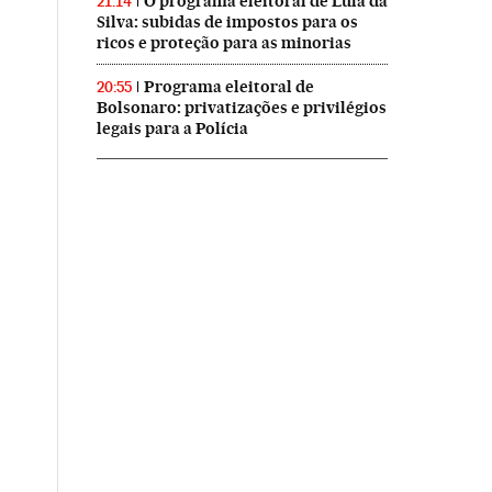
O programa eleitoral de Lula da
21:14
Silva: subidas de impostos para os
ricos e proteção para as minorias
Programa eleitoral de
20:55
Bolsonaro: privatizações e privilégios
legais para a Polícia