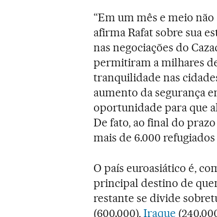
“Em um mês e meio não 
afirma Rafat sobre sua es
nas negociações do Caza
permitiram a milhares de
tranquilidade nas cidades
aumento da segurança em
oportunidade para que al
De fato, ao final do praz
mais de 6.000 refugiados 
O país euroasiático é, c
principal destino de que
restante se divide sobre
(600.000),
Iraque
(240.000