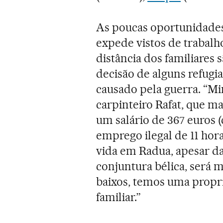
As poucas oportunidades 
expede vistos de trabalho
distância dos familiares 
decisão de alguns refugi
causado pela guerra. “Min
carpinteiro Rafat, que m
um salário de 367 euros 
emprego ilegal de 11 hora
vida em Radua, apesar da
conjuntura bélica, será m
baixos, temos uma propr
familiar.”