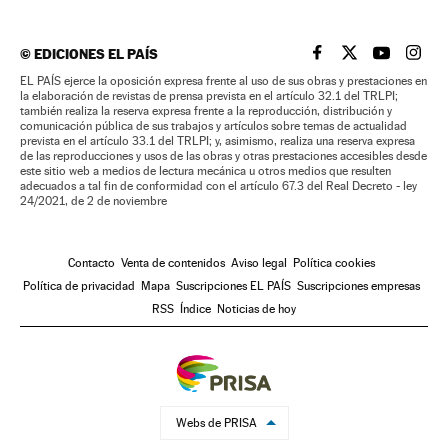
©
EDICIONES EL PAÍS
EL PAÍS BRASIL EN
EL PAÍS BRASI
EL PAÍS B
EL PA
EL PAÍS ejerce la oposición expresa frente al uso de sus obras y prestaciones en
la elaboración de revistas de prensa prevista en el artículo 32.1 del TRLPI;
también realiza la reserva expresa frente a la reproducción, distribución y
comunicación pública de sus trabajos y artículos sobre temas de actualidad
prevista en el artículo 33.1 del TRLPI; y, asimismo, realiza una reserva expresa
de las reproducciones y usos de las obras y otras prestaciones accesibles desde
este sitio web a medios de lectura mecánica u otros medios que resulten
adecuados a tal fin de conformidad con el artículo 67.3 del Real Decreto - ley
24/2021, de 2 de noviembre
Contacto
Venta de contenidos
Aviso legal
Política cookies
Política de privacidad
Mapa
Suscripciones EL PAÍS
Suscripciones empresas
RSS
Índice
Noticias de hoy
Webs de PRISA