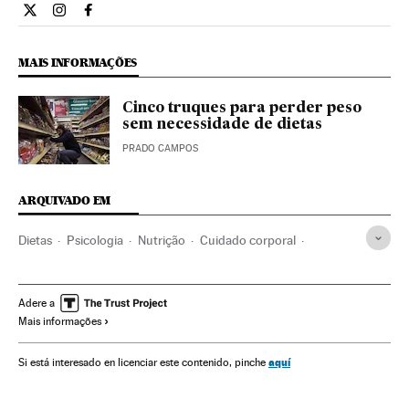
Estilo El País Brasil en Twitter
Estilo El País Brasil en Instagram
Estilo El País Brasil en Facebook
MAIS INFORMAÇÕES
Cinco truques para perder peso
sem necessidade de dietas
PRADO CAMPOS
ARQUIVADO EM
Dietas
Psicologia
Nutrição
Cuidado corporal
Bem-estar
Estilo vida
Saúde
Ciência
Adere a
Mais informações
aquí
Si está interesado en licenciar este contenido, pinche