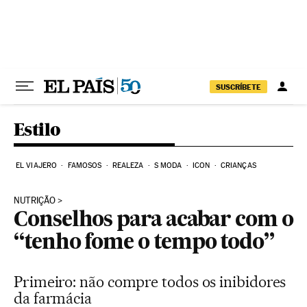
Pular para o conteúdo
SUSCRÍBETE
Estilo
EL VIAJERO
FAMOSOS
REALEZA
S MODA
ICON
CRIANÇAS
NUTRIÇÃO
Conselhos para acabar com o
“tenho fome o tempo todo”
Primeiro: não compre todos os inibidores
da farmácia