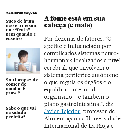
MAIS INFORMAÇÕES
A fome está em sua
Suco de fruta
cabeça (e mais)
não é o mesmo
que “fruta”
nem quando é
Por dezenas de fatores. “O
caseiro
apetite é influenciado por
complicados sistemas neuro-
hormonais localizados a nível
cerebral, que envolvem o
sistema periférico autônomo –
Sou incapaz de
o que regula os órgãos e o
comer de
equilíbrio interno do
manhã. É
grave?
organismo – e também o
plano gastrointestinal”, diz
Sabe o que vai
Javier Tejedor,
professor de
na salada
Alimentação na Universidade
perfeita?
Internacional de La Rioja e