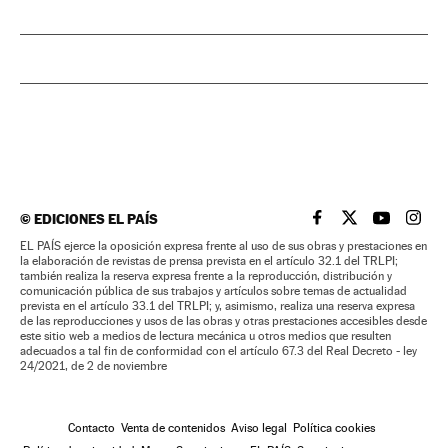
©
EDICIONES EL PAÍS
EL PAÍS BRASIL EN
EL PAÍS BRASI
EL PAÍS B
EL PA
EL PAÍS ejerce la oposición expresa frente al uso de sus obras y prestaciones en
la elaboración de revistas de prensa prevista en el artículo 32.1 del TRLPI;
también realiza la reserva expresa frente a la reproducción, distribución y
comunicación pública de sus trabajos y artículos sobre temas de actualidad
prevista en el artículo 33.1 del TRLPI; y, asimismo, realiza una reserva expresa
de las reproducciones y usos de las obras y otras prestaciones accesibles desde
este sitio web a medios de lectura mecánica u otros medios que resulten
adecuados a tal fin de conformidad con el artículo 67.3 del Real Decreto - ley
24/2021, de 2 de noviembre
Contacto
Venta de contenidos
Aviso legal
Política cookies