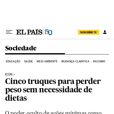
Pular para o conteúdo
SUSCRÍBETE
Sociedade
EDUCAÇÃO
SAÚDE
MEIO AMBIENTE
MUDANÇA CLIMÁTICA
RACISMO
ICON
Cinco truques para perder
peso sem necessidade de
dietas
O poder oculto de ações mínimas como