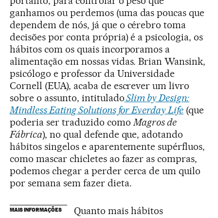
portanto, para controlar o peso que
ganhamos ou perdemos (uma das poucas que
dependem de nós, já que o cérebro toma
decisões por conta própria) é a psicologia, os
hábitos com os quais incorporamos a
alimentação em nossas vidas. Brian Wansink,
psicólogo e professor da Universidade
Cornell (EUA), acaba de escrever um livro
sobre o assunto, intitulado
Slim by Design:
Mindless Eating Solutions for Everday Life
(que
poderia ser traduzido como
Magros de
Fábrica
), no qual defende que, adotando
hábitos singelos e aparentemente supérfluos,
como mascar chicletes ao fazer as compras,
podemos chegar a perder cerca de um quilo
por semana sem fazer dieta.
Quanto mais hábitos
MAIS INFORMAÇÕES