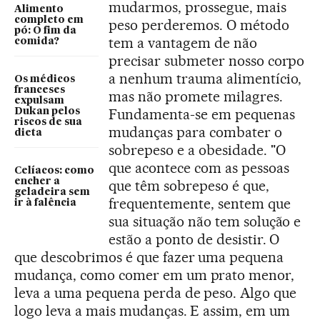
mudarmos, prossegue, mais
Alimento
completo em
peso perderemos. O método
pó: O fim da
tem a vantagem de não
comida?
precisar submeter nosso corpo
a nenhum trauma alimentício,
Os médicos
franceses
mas não promete milagres.
expulsam
Fundamenta-se em pequenas
Dukan pelos
riscos de sua
mudanças para combater o
dieta
sobrepeso e a obesidade. "O
que acontece com as pessoas
Celíacos: como
encher a
que têm sobrepeso é que,
geladeira sem
frequentemente, sentem que
ir à falência
sua situação não tem solução e
estão a ponto de desistir. O
que descobrimos é que fazer uma pequena
mudança, como comer em um prato menor,
leva a uma pequena perda de peso. Algo que
logo leva a mais mudanças. E assim, em um