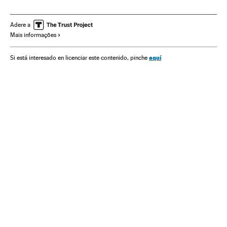
Tratamento médico
Bem-estar
Estilo vida
Medicina
Saúde
Icon
Adere a
Mais informações
aquí
Si está interesado en licenciar este contenido, pinche