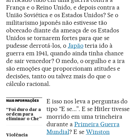
França e o Reino Unido, e depois contra a
União Soviética e os Estados Unidos? Se o
militarismo japonês não estivesse tão
obcecado diante da ameaça de os Estados
Unidos se tornarem fortes para que se
pudesse derrotá-los, o
Japão
teria ido à
guerra em 1941, quando ainda tinha chance
de sair vencedor? O medo, o orgulho e a ira
são emoções que proporcionam atitudes e
decisões, tanto ou talvez mais do que o
cálculo racional.
E isso nos leva a perguntas do
MAIS INFORMAÇÕES
tipo “E se...”. E se Hitler tivesse
“Foi duro dar a
ordem para
morrido em uma trincheira
eliminar o Che”
durante a
Primeira Guerra
Mundial
? E se
Winston
Violência