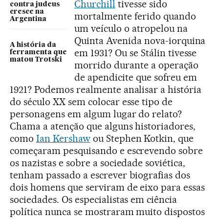
Churchill
tivesse sido
contra judeus
cresce na
mortalmente ferido quando
Argentina
um veículo o atropelou na
Quinta Avenida nova-iorquina
A história da
em 1931? Ou se Stálin tivesse
ferramenta que
matou Trotski
morrido durante a operação
de apendicite que sofreu em
1921? Podemos realmente analisar a história
do século XX sem colocar esse tipo de
personagens em algum lugar do relato?
Chama a atenção que alguns historiadores,
como
Ian Kershaw
ou Stephen Kotkin, que
começaram pesquisando e escrevendo sobre
os nazistas e sobre a sociedade soviética,
tenham passado a escrever biografias dos
dois homens que serviram de eixo para essas
sociedades. Os especialistas em ciência
política nunca se mostraram muito dispostos