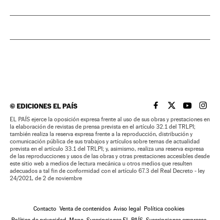
©
EDICIONES EL PAÍS
EL PAÍS BRASIL EN
EL PAÍS BRASI
EL PAÍS B
EL PA
EL PAÍS ejerce la oposición expresa frente al uso de sus obras y prestaciones en
la elaboración de revistas de prensa prevista en el artículo 32.1 del TRLPI;
también realiza la reserva expresa frente a la reproducción, distribución y
comunicación pública de sus trabajos y artículos sobre temas de actualidad
prevista en el artículo 33.1 del TRLPI; y, asimismo, realiza una reserva expresa
de las reproducciones y usos de las obras y otras prestaciones accesibles desde
este sitio web a medios de lectura mecánica u otros medios que resulten
adecuados a tal fin de conformidad con el artículo 67.3 del Real Decreto - ley
24/2021, de 2 de noviembre
Contacto
Venta de contenidos
Aviso legal
Política cookies
Política de privacidad
Mapa
Suscripciones EL PAÍS
Suscripciones empresas