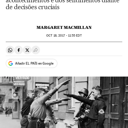
acontecimentos e dos sentimentos diante
de decisões cruciais
MARGARET MACMILLAN
OCT
18, 2017 - 11:55
EDT
Compartir en Whatsapp
Compartir en Facebook
Compartir en Twitter
Desplegar Redes Sociales
Añadir EL PAÍS en Google