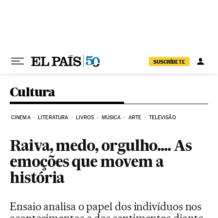
Pular para o conteúdo
SUSCRÍBETE
Cultura
CINEMA
LITERATURA
LIVROS
MÚSICA
ARTE
TELEVISÃO
Raiva, medo, orgulho.... As
emoções que movem a
história
Ensaio analisa o papel dos indivíduos nos