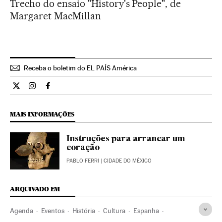
Trecho do ensaio "History's People", de
Margaret MacMillan
Receba o boletim do EL PAÍS América
Cultura El País Brasil en Twitter
Cultura El País Brasil en Instagram
Cultura El País Brasil en Facebook
MAIS INFORMAÇÕES
Instruções para arrancar um
coração
PABLO FERRI
| CIDADE DO MÉXICO
ARQUIVADO EM
Agenda
Eventos
História
Cultura
Espanha