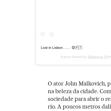
Lost in Lisbon........ 😍🇵🇹
A post shared by
Madonna
(@m
O ator John Malkovich, p
na beleza da cidade. Co
sociedade para abrir o re
rio. A poucos metros dal