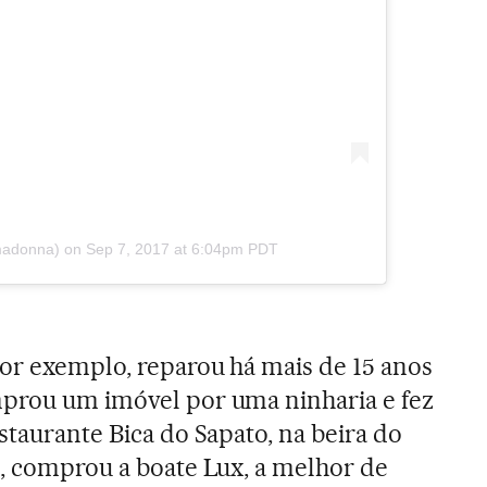
adonna) on
Sep 7, 2017 at 6:04pm PDT
or exemplo, reparou há mais de 15 anos
mprou um imóvel por uma ninharia e fez
staurante Bica do Sapato, na beira do
i, comprou a boate Lux, a melhor de