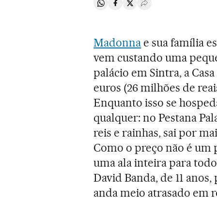
Compartir en Whatsapp
Compartir en Facebook
Compartir en Twitter
Desplegar Redes Soci
Madonna
e sua família 
vem custando uma peque
palácio em Sintra, a Casa
euros (26 milhões de reai
Enquanto isso se hosped
qualquer: no Pestana Pala
reis e rainhas, sai por ma
Como o preço não é um 
uma ala inteira para todo
David Banda, de 11 anos, 
anda meio atrasado em 