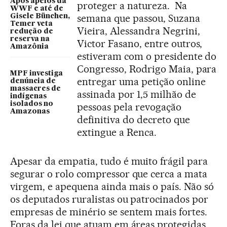
Após apelos da
proteger a natureza. Na
WWF e até de
semana que passou, Suzana
Gisele Bünchen,
Temer veta
Vieira, Alessandra Negrini,
redução de
reserva na
Victor Fasano, entre outros,
Amazônia
estiveram com o presidente do
Congresso, Rodrigo Maia, para
MPF investiga
entregar uma petição online
denúncia de
massacres de
assinada por 1,5 milhão de
indígenas
isolados no
pessoas pela revogação
Amazonas
definitiva do decreto que
extingue a Renca.
Apesar da empatia, tudo é muito frágil para
segurar o rolo compressor que cerca a mata
virgem, e apequena ainda mais o país. Não só
os deputados ruralistas ou patrocinados por
empresas de minério se sentem mais fortes.
Foras da lei que atuam em áreas protegidas