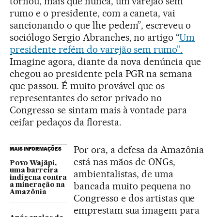
tornou, mais que nunca, um varejão sem
rumo e o presidente, com a caneta, vai
sancionando o que lhe pedem”, escreveu o
sociólogo Sergio Abranches, no artigo “
Um
presidente refém do varejão sem rumo”.
Imagine agora, diante da nova denúncia que
chegou ao presidente pela PGR na semana
que passou. É muito provável que os
representantes do setor privado no
Congresso se sintam mais à vontade para
ceifar pedaços da floresta.
Por ora, a defesa da Amazônia
MAIS INFORMAÇÕES
está nas mãos de ONGs,
Povo Wajãpi,
uma barreira
ambientalistas, de uma
indígena contra
bancada muito pequena no
a mineração na
Amazônia
Congresso e dos artistas que
emprestam sua imagem para