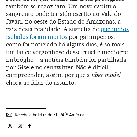
também se regozijam. Um novo capítulo
sangrento pode ter sido escrito no Vale do
Javari, no oeste do Estado do Amazonas, a
raiz desta realidade. A suspeita de
que índios
isolados foram mortos
por garimpeiros,
como foi noticiado há alguns dias, é só mais
um lance vergonhoso desse cruel e medíocre
imbróglio – a notícia também foi partilhada
por Gisele no seu twitter. Não é difícil
compreender, assim, por que a
uber model
chora ao falar do assunto.
Receba o boletim do EL PAÍS América
Opiniao El País Brasil en Twitter
Opiniao El País Brasil en Instagram
Opiniao El País Brasil en Facebook