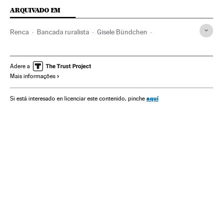
ARQUIVADO EM
Renca
Bancada ruralista
Gisele Bündchen
Rock in Rio
Opinião
Indígenas
Bancada BBB
Amazônia
Michel Temer
Zona rural
Adere a
Mais informações
Associações políticas
Partidos conservadores
Festivais música
Presidente Brasil
Reservas naturais
aquí
Si está interesado en licenciar este contenido, pinche
Congresso Nacional
Conservadores
Presidência Brasil
Eventos musicais
Espaços naturais
Parlamento
Governo Brasil
Etnias
Demografia
Partidos políticos