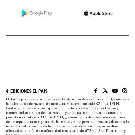
©
EDICIONES EL PAÍS
EL PAÍS BRASIL EN
EL PAÍS BRASI
EL PAÍS B
EL PA
EL PAÍS ejerce la oposición expresa frente al uso de sus obras y prestaciones en
la elaboración de revistas de prensa prevista en el artículo 32.1 del TRLPI;
también realiza la reserva expresa frente a la reproducción, distribución y
comunicación pública de sus trabajos y artículos sobre temas de actualidad
prevista en el artículo 33.1 del TRLPI; y, asimismo, realiza una reserva expresa
de las reproducciones y usos de las obras y otras prestaciones accesibles desde
este sitio web a medios de lectura mecánica u otros medios que resulten
adecuados a tal fin de conformidad con el artículo 67.3 del Real Decreto - ley