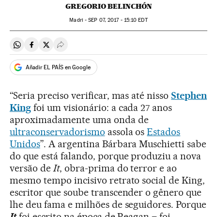
GREGORIO BELINCHÓN
Madri -
SEP
07, 2017 - 15:10
EDT
Compartir en Whatsapp
Compartir en Facebook
Compartir en Twitter
Desplegar Redes Sociales
Añadir EL PAÍS en Google
“Seria preciso verificar, mas até nisso
Stephen
King
foi um visionário: a cada 27 anos
aproximadamente uma onda de
ultraconservadorismo
assola os
Estados
Unidos
”. A argentina Bárbara Muschietti sabe
do que está falando, porque produziu a nova
versão de
It
, obra-prima do terror e ao
mesmo tempo incisivo retrato social de King,
escritor que soube transcender o gênero que
lhe deu fama e milhões de seguidores. Porque
It
foi escrito na época de Reagan – foi