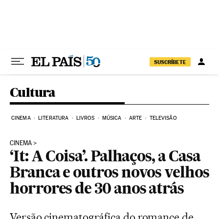
Pular para o conteúdo
SUSCRÍBETE
Cultura
CINEMA
LITERATURA
LIVROS
MÚSICA
ARTE
TELEVISÃO
CINEMA
‘It: A Coisa’. Palhaços, a Casa
Branca e outros novos velhos
horrores de 30 anos atrás
Versão cinematográfica do romance de