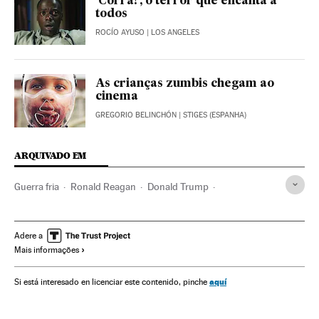
‘Corra!’, o terror que encanta a
todos
ROCÍO AYUSO
| LOS ANGELES
As crianças zumbis chegam ao
cinema
GREGORIO BELINCHÓN
| STIGES (ESPANHA)
ARQUIVADO EM
Guerra fria
Ronald Reagan
Donald Trump
Stephen King
Palhaços
Estreias filmes
Circo
Filmes
Conflitos políticos
Cinema
Espetáculos
Cultura
Adere a
Mais informações
Atores
Bill Skarsgård
aquí
Si está interesado en licenciar este contenido, pinche