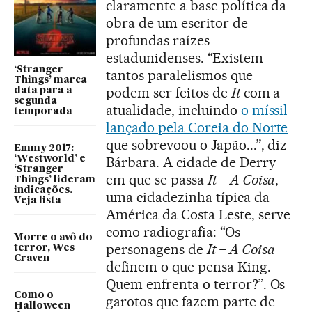
claramente a base política da
obra de um escritor de
profundas raízes
estadunidenses. “Existem
‘Stranger
tantos paralelismos que
Things’ marca
podem ser feitos de
It
com a
data para a
segunda
atualidade, incluindo
o míssil
temporada
lançado pela Coreia do Norte
que sobrevoou o Japão...”, diz
Emmy 2017:
‘Westworld’ e
Bárbara. A cidade de Derry
‘Stranger
em que se passa
It – A Coisa
,
Things’ lideram
indicações.
uma cidadezinha típica da
Veja lista
América da Costa Leste, serve
como radiografia: “Os
Morre o avô do
personagens de
It – A Coisa
terror, Wes
Craven
definem o que pensa King.
Quem enfrenta o terror?”. Os
Como o
garotos que fazem parte de
Halloween