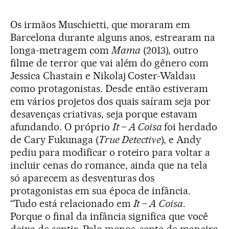
Os irmãos Muschietti, que moraram em
Barcelona durante alguns anos, estrearam na
longa-metragem com
Mama
(2013), outro
filme de terror que vai além do gênero com
Jessica Chastain e Nikolaj Coster-Waldau
como protagonistas. Desde então estiveram
em vários projetos dos quais saíram seja por
desavenças criativas, seja porque estavam
afundando. O próprio
It – A Coisa
foi herdado
de Cary Fukunaga (
True Detective
), e Andy
pediu para modificar o roteiro para voltar a
incluir cenas do romance, ainda que na tela
só aparecem as desventuras dos
protagonistas em sua época de infância.
“Tudo está relacionado em
It – A Coisa
.
Porque o final da infância significa que você
deixa de sentir. Pelo menos, sente de maneira