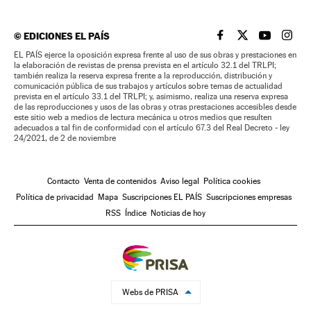
©
EDICIONES EL PAÍS
EL PAÍS BRASIL EN
EL PAÍS BRASI
EL PAÍS B
EL PA
EL PAÍS ejerce la oposición expresa frente al uso de sus obras y prestaciones en
la elaboración de revistas de prensa prevista en el artículo 32.1 del TRLPI;
también realiza la reserva expresa frente a la reproducción, distribución y
comunicación pública de sus trabajos y artículos sobre temas de actualidad
prevista en el artículo 33.1 del TRLPI; y, asimismo, realiza una reserva expresa
de las reproducciones y usos de las obras y otras prestaciones accesibles desde
este sitio web a medios de lectura mecánica u otros medios que resulten
adecuados a tal fin de conformidad con el artículo 67.3 del Real Decreto - ley
24/2021, de 2 de noviembre
Contacto
Venta de contenidos
Aviso legal
Política cookies
Política de privacidad
Mapa
Suscripciones EL PAÍS
Suscripciones empresas
RSS
Índice
Noticias de hoy
Webs de PRISA