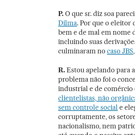
P.
O que sr. diz soa pare
Dilma
. Por que o eleitor
bem e de mal em nome d
incluindo suas derivaçõ
culminaram no
caso JBS
R.
Estou apelando para a 
problema não foi o conce
industrial e de comércio e
clientelistas, não orgâni
sem controle social
e ele
corruptamente, os setore
nacionalismo, nem patri