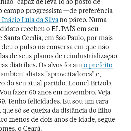
nião" capaz de levá-lo ao posto de
do campo progressista —de preferência
Inácio Lula da Silva
no páreo. Numa
ndidato recebeu o EL PAÍS em seu
 Santa Cecília, em São Paulo, por mais
erdeu o pulso na conversa em que não
das de seus planos de reindustrialização
as diatribes. Os alvos foram
o prefeito
, ambientalistas "aproveitadores" e,
o do seu atual partido, Leonel Brizola
 "Vou fazer 60 anos em novembro. Veja
9. Tenho felicidades. Eu sou um cara
o, que só se queixa da distância do filho
co menos de dois anos de idade, segue
omes, o Ceará.