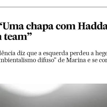
 “Uma chapa com Hadda
m team”
dência diz que a esquerda perdeu a he
ambientalismo difuso” de Marina e se co