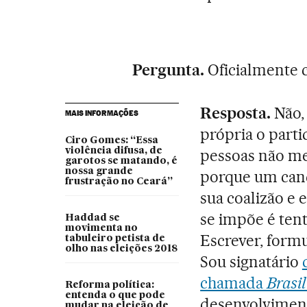
Pergunta.
Oficialmente c
Resposta.
Não, 
MAIS INFORMAÇÕES
própria o parti
Ciro Gomes: “Essa
violência difusa, de
pessoas não me
garotos se matando, é
nossa grande
porque um cand
frustração no Ceará”
sua coalizão e 
se impõe é tent
Haddad se
movimenta no
Escrever, formu
tabuleiro petista de
olho nas eleições 2018
Sou signatário
chamada
Brasi
Reforma política:
entenda o que pode
desenvolvimen
mudar na eleição de