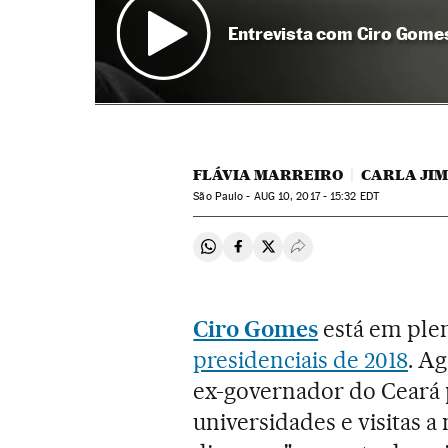
Entrevista com Ciro Gomes,
FLÁVIA MARREIRO
CARLA JI
São Paulo -
AUG
10, 2017 - 15:32
EDT
Compartir en Whatsapp
Compartir en Facebook
Compartir en Twitter
Desplegar Redes Soci
Ciro Gomes
está em ple
presidenciais de 2018
. A
ex-governador do Ceará
universidades e visitas a