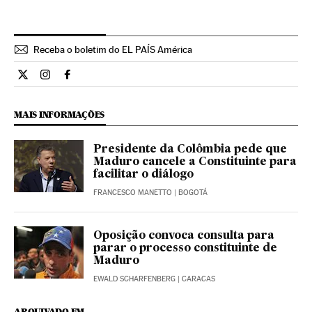
Receba o boletim do EL PAÍS América
Internacional El País Brasil en Twitter
Internacional El País Brasil en Instagram
Internacional El País Brasil en Facebook
MAIS INFORMAÇÕES
Presidente da Colômbia pede que
Maduro cancele a Constituinte para
facilitar o diálogo
FRANCESCO MANETTO
| BOGOTÁ
Oposição convoca consulta para
parar o processo constituinte de
Maduro
EWALD SCHARFENBERG
| CARACAS
ARQUIVADO EM