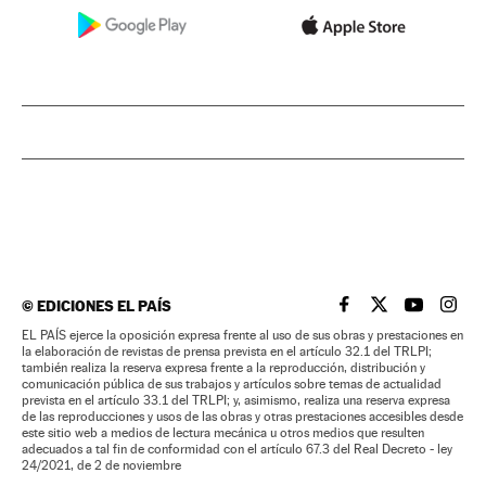
©
EDICIONES EL PAÍS
EL PAÍS BRASIL EN
EL PAÍS BRASI
EL PAÍS B
EL PA
EL PAÍS ejerce la oposición expresa frente al uso de sus obras y prestaciones en
la elaboración de revistas de prensa prevista en el artículo 32.1 del TRLPI;
también realiza la reserva expresa frente a la reproducción, distribución y
comunicación pública de sus trabajos y artículos sobre temas de actualidad
prevista en el artículo 33.1 del TRLPI; y, asimismo, realiza una reserva expresa
de las reproducciones y usos de las obras y otras prestaciones accesibles desde
este sitio web a medios de lectura mecánica u otros medios que resulten
adecuados a tal fin de conformidad con el artículo 67.3 del Real Decreto - ley
24/2021, de 2 de noviembre