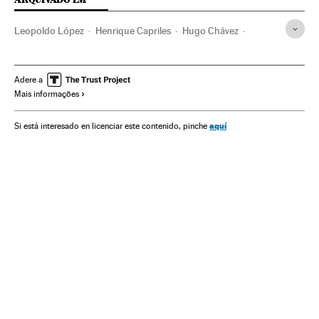
Leopoldo López
Henrique Capriles
Hugo Chávez
Venezuela
América do Sul
América Latina
América
Nicolás Maduro
Adere a
Mais informações
aquí
Si está interesado en licenciar este contenido, pinche