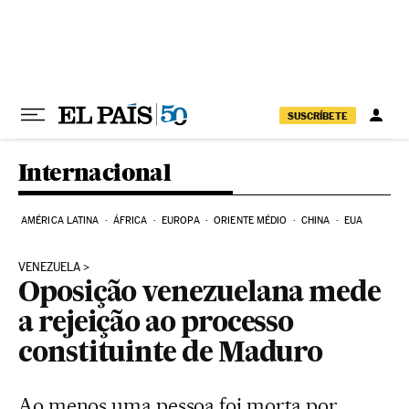
Pular para o conteúdo
SUSCRÍBETE
Internacional
AMÉRICA LATINA
ÁFRICA
EUROPA
ORIENTE MÉDIO
CHINA
EUA
VENEZUELA
Oposição venezuelana mede
a rejeição ao processo
constituinte de Maduro
Ao menos uma pessoa foi morta por