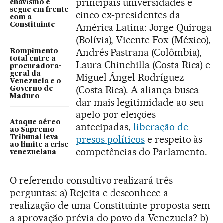
principais universidades e
chavismo e
segue em frente
cinco ex-presidentes da
com a
Constituinte
América Latina: Jorge Quiroga
(Bolívia), Vicente Fox (México),
Andrés Pastrana (Colômbia),
Rompimento
total entre a
Laura Chinchilla (Costa Rica) e
procuradora-
geral da
Miguel Ángel Rodríguez
Venezuela e o
(Costa Rica). A aliança busca
Governo de
Maduro
dar mais legitimidade ao seu
apelo por eleições
Ataque aéreo
antecipadas,
liberação de
ao Supremo
presos políticos
e respeito às
Tribunal leva
ao limite a crise
competências do Parlamento.
venezuelana
O referendo consultivo realizará três
perguntas: a) Rejeita e desconhece a
realização de uma Constituinte proposta sem
a aprovação prévia do povo da Venezuela? b)