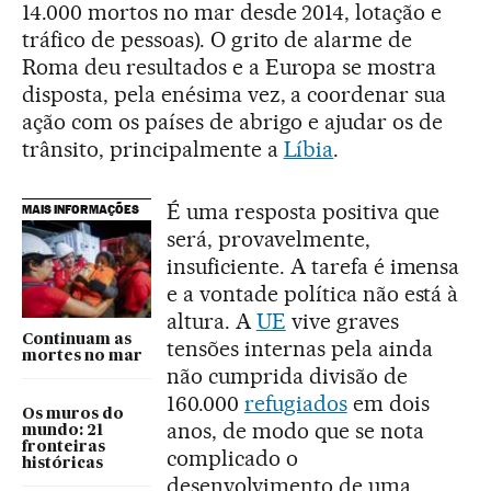
14.000 mortos no mar desde 2014, lotação e
tráfico de pessoas). O grito de alarme de
Roma deu resultados e a Europa se mostra
disposta, pela enésima vez, a coordenar sua
ação com os países de abrigo e ajudar os de
trânsito, principalmente a
Líbia
.
É uma resposta positiva que
MAIS INFORMAÇÕES
será, provavelmente,
insuficiente. A tarefa é imensa
e a vontade política não está à
altura. A
UE
vive graves
Continuam as
tensões internas pela ainda
mortes no mar
não cumprida divisão de
160.000
refugiados
em dois
Os muros do
anos, de modo que se nota
mundo: 21
fronteiras
complicado o
históricas
desenvolvimento de uma