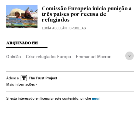
Comissão Europeia inicia punição a
três países por recusa de
refugiados
LUCÍA ABELLÁN
| BRUXELAS
ARQUIVADO EM
Opinião
Crise refugiados Europa
Emmanuel Macron
Crise migratória
Crise humanitária
Refugiados
Problemas demográficos
Imigração irregular
Itália
Adere a
Mais informações
Política migração
Vítimas guerra
Fronteiras
França
Migração
Política exterior
Desastres
aquí
Si está interesado en licenciar este contenido, pinche
Europa Ocidental
Acontecimentos
União Europeia
Demografia
Organizações internacionais
Europa
Conflitos
Relações exteriores
Sociedade