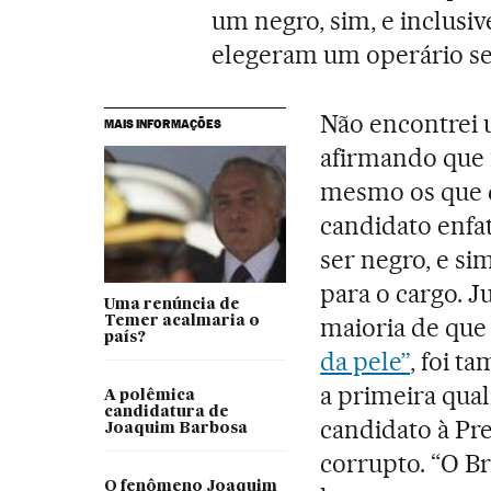
um negro, sim, e inclusi
elegeram um operário se
Não encontrei
MAIS INFORMAÇÕES
afirmando que 
mesmo os que d
candidato enfa
ser negro, e s
para o cargo. 
Uma renúncia de
maioria de que
Temer acalmaria o
país?
da pele”
, foi 
a primeira qua
A polêmica
candidatura de
candidato à Pre
Joaquim Barbosa
corrupto. “O Br
O fenômeno Joaquim