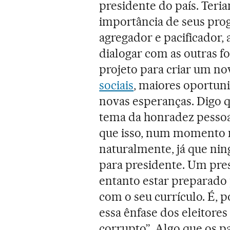
presidente do país. Teri
importância de seus prog
agregador e pacificador,
dialogar com as outras fo
projeto para criar um n
sociais
, maiores oportuni
novas esperanças. Digo q
tema da honradez pessoal
que isso, num momento no
naturalmente, já que ni
para presidente. Um pres
entanto estar preparado 
com o seu currículo. É, po
essa ênfase dos eleitore
corrupto”. Algo que os p