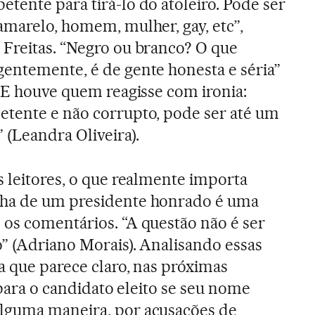
tente para tirá-lo do atoleiro. Pode ser
amarelo, homem, mulher, gay, etc”,
 Freitas. “Negro ou branco? O que
gentemente, é de gente honesta e séria”
. E houve quem reagisse com ironia:
etente e não corrupto, pode ser até um
 (Leandra Oliveira).
s leitores, o que realmente importa
lha de um presidente honrado é uma
os comentários. “A questão não é ser
o” (Adriano Morais). Analisando essas
a que parece claro, nas próximas
l para o candidato eleito se seu nome
lguma maneira, por acusações de