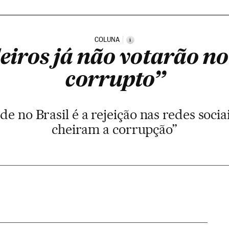
COLUNA
i
leiros já não votarão n
corrupto”
 no Brasil é a rejeição nas redes socia
cheiram a corrupção”