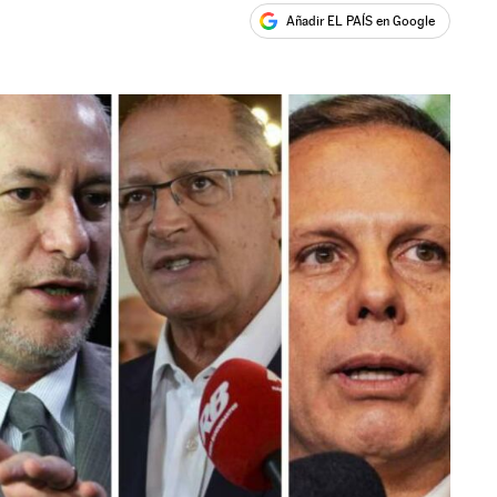
Añadir EL PAÍS en Google
ales