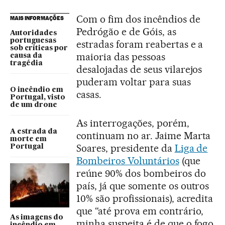
Com o fim dos incêndios de
MAIS INFORMAÇÕES
Pedrógão e de Góis, as
Autoridades
portuguesas
estradas foram reabertas e a
sob críticas por
maioria das pessoas
causa da
tragédia
desalojadas de seus vilarejos
puderam voltar para suas
O incêndio em
casas.
Portugal, visto
de um drone
As interrogações, porém,
A estrada da
continuam no ar. Jaime Marta
morte em
Soares, presidente da
Liga de
Portugal
Bombeiros Voluntários
(que
reúne 90% dos bombeiros do
país, já que somente os outros
10% são profissionais), acredita
que “até prova em contrário,
As imagens do
minha suspeita é de que o fogo