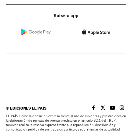
Baixe o app
©
EDICIONES EL PAÍS
EL PAÍS BRASIL EN
EL PAÍS BRASI
EL PAÍS B
EL PA
EL PAÍS ejerce la oposición expresa frente al uso de sus obras y prestaciones en
la elaboración de revistas de prensa prevista en el artículo 32.1 del TRLPI;
también realiza la reserva expresa frente a la reproducción, distribución y
comunicación pública de sus trabajos y artículos sobre temas de actualidad