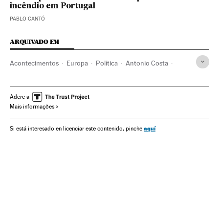
incêndio em Portugal
PABLO CANTÓ
ARQUIVADO EM
Acontecimentos
Europa
Política
Antonio Costa
PS Portugal
Marcelo Rebelo de Sousa
Incêndios florestais
Incêndios
Portugal
Acidentes
Adere a
Mais informações
Europa Ocidental
Partidos políticos
aquí
Si está interesado en licenciar este contenido, pinche