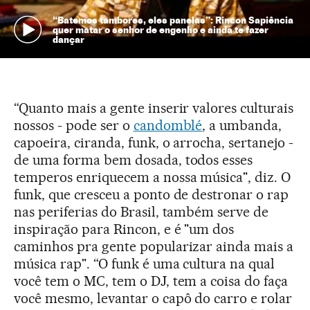
“Batemos tambores, eles panelas”: Rincon Sapiência
quer matar o senhor de engenho e ainda te fazer
dançar
“Quanto mais a gente inserir valores culturais
nossos - pode ser o
candomblé
, a umbanda,
capoeira, ciranda, funk, o arrocha, sertanejo -
de uma forma bem dosada, todos esses
temperos enriquecem a nossa música", diz. O
funk, que cresceu a ponto de destronar o rap
nas periferias do Brasil, também serve de
inspiração para Rincon, e é "um dos
caminhos pra gente popularizar ainda mais a
música rap". “O funk é uma cultura na qual
você tem o MC, tem o DJ, tem a coisa do faça
você mesmo, levantar o capô do carro e rolar