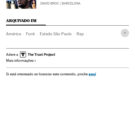
DAVID BROC
| BARCELONA
ARQUIVADO EM
América
Funk
Estado São Paulo
Rap
Música eletrônica
Brasil
Estilos musicais
América do Sul
América Latina
Música
Cultura
Adere a
Mais informações
aquí
Si está interesado en licenciar este contenido, pinche