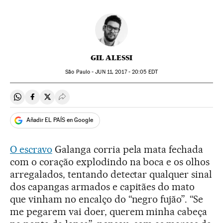
GIL ALESSI
São Paulo -
JUN
11, 2017 - 20:05
EDT
Compartir en Whatsapp
Compartir en Facebook
Compartir en Twitter
Desplegar Redes Sociales
Añadir EL PAÍS en Google
O escravo
Galanga corria pela mata fechada
com o coração explodindo na boca e os olhos
arregalados, tentando detectar qualquer sinal
dos capangas armados e capitães do mato
que vinham no encalço do “negro fujão”. “Se
me pegarem vai doer, querem minha cabeça