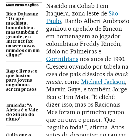
Nascido na Cohab I em
MAIS INFORMAÇÕES
Itaquera, zona leste de
São
Rico Dalasam:
“O rap é
Paulo
, Danilo Albert Ambrosio
machista,
ganhou o apelido de Rincon
homofóbico,
mas também é
em homenagem ao jogador
grande, e a
Internet faz
colombiano Freddy Rincón,
nascer novos
ídolo no Palmeiras e
mundos em um
clique”
Corinthians
nos anos de 1990.
Cresceu ouvindo por tabela na
Rap e livros: o
casa dos pais clássicos da
black
que bastou
music
, como
Michael Jackson
,
para jovens
angolanos
Marvin Gaye, e também Jorge
serem presos
Ben e Tim Maia. “É clichê
dizer isso, mas os Racionais
Emicida: “A
África é o Vale
Mc’s foram o primeiro grupo
do Silício do
que eu ouvi e pensei: ‘Que
ritmo”
bagulho foda!’”, afirma. Anos
antes de despontar no rap em
O dia que o