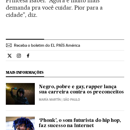
Princesa Isabel. “Agora é muito mais
demanda pra você cuidar. Pior para a
cidade”, diz.
Receba o boletim do EL PAÍS América
Cultura El País Brasil en Twitter
Cultura El País Brasil en Instagram
Cultura El País Brasil en Facebook
MAIS INFORMAÇÕES
Negro, pobre e gay, rapper lança
sua carreira contra os preconceitos
MARÍA MARTÍN
| SÃO PAULO
‘Phonk’, o som futurista do hip hop,
faz sucesso na Internet