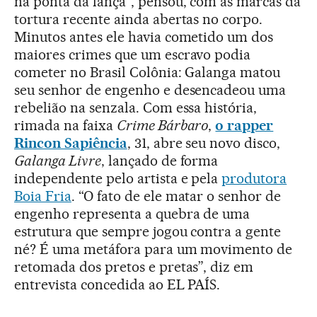
na ponta da lança”, pensou, com as marcas da
tortura recente ainda abertas no corpo.
Minutos antes ele havia cometido um dos
maiores crimes que um escravo podia
cometer no Brasil Colônia: Galanga matou
seu senhor de engenho e desencadeou uma
rebelião na senzala. Com essa história,
rimada na faixa
Crime Bárbaro
,
o rapper
Rincon Sapiência
, 31, abre seu novo disco,
Galanga Livre
, lançado de forma
independente pelo artista e pela
produtora
Boia Fria
. “O fato de ele matar o senhor de
engenho representa a quebra de uma
estrutura que sempre jogou contra a gente
né? É uma metáfora para um movimento de
retomada dos pretos e pretas”, diz em
entrevista concedida ao EL PAÍS.