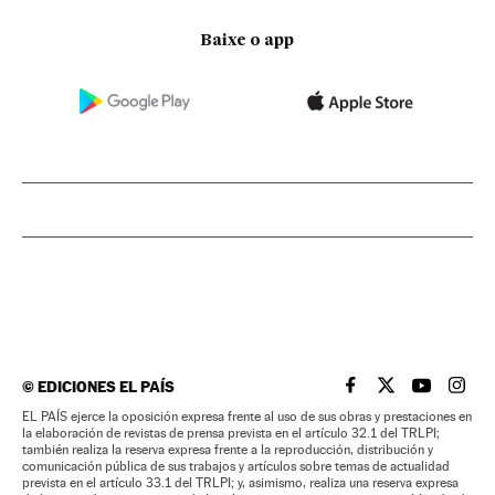
Baixe o app
©
EDICIONES EL PAÍS
EL PAÍS BRASIL EN
EL PAÍS BRASI
EL PAÍS B
EL PA
EL PAÍS ejerce la oposición expresa frente al uso de sus obras y prestaciones en
la elaboración de revistas de prensa prevista en el artículo 32.1 del TRLPI;
también realiza la reserva expresa frente a la reproducción, distribución y
comunicación pública de sus trabajos y artículos sobre temas de actualidad
prevista en el artículo 33.1 del TRLPI; y, asimismo, realiza una reserva expresa