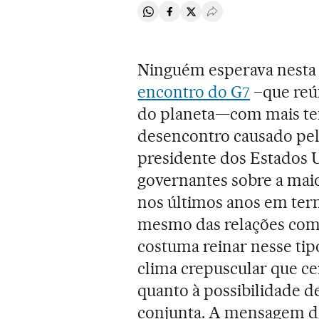
Compartir en Whatsapp
Compartir en Facebook
Compartir en Twitter
Desplegar Redes Soci
Ninguém esperava nesta s
encontro do G7
–que reún
do planeta—com mais tens
desencontro causado pela
presidente dos Estados 
governantes sobre a mai
nos últimos anos em ter
mesmo das relações com a
costuma reinar nesse tip
clima crepuscular que c
quanto à possibilidade d
conjunta. A mensagem d