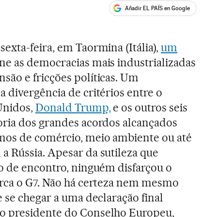
Añadir EL PAÍS en Google
ales
exta-feira, em Taormina (Itália),
um
e as democracias mais industrializadas
ão e fricções políticas. Um
 divergência de critérios entre o
Unidos,
Donald Trump,
e os outros seis
oria dos grandes acordos alcançados
mos de comércio, meio ambiente ou até
 Rússia. Apesar da sutileza que
o de encontro, ninguém disfarçou o
erca o G7. Não há certeza nem mesmo
e se chegar a uma declaração final
o presidente do Conselho Europeu,