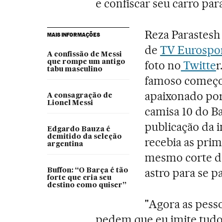
e confiscar seu carro par
Reza Parastesh 
MAIS INFORMAÇÕES
de
TV Eurospor
A confissão de Messi
que rompe um antigo
foto no
Twitte
r
tabu masculino
famoso começou
apaixonado por
A consagração de
Lionel Messi
camisa 10 do Ba
publicação da 
Edgardo Bauza é
demitido da seleção
recebia as prim
argentina
mesmo corte de
astro para se p
Buffon: “O Barça é tão
forte que cria seu
destino como quiser”
"Agora as pess
pedem que eu imite tudo 