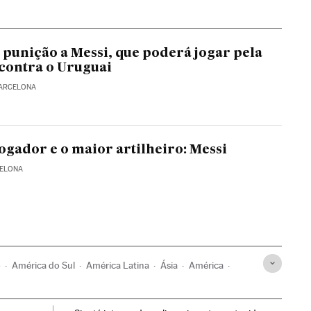
a punição a Messi, que poderá jogar pela
contra o Uruguai
BARCELONA
ogador e o maior artilheiro: Messi
CELONA
o
América do Sul
América Latina
Ásia
América