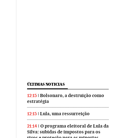
ÚLTIMAS NOTICIAS
Bolsonaro, a destruição como
12:15
estratégia
Lula, uma ressurreição
12:15
O programa eleitoral de Lula da
21:14
Silva: subidas de impostos para os
ricos e proteção para as minorias