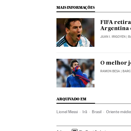
MAIS INFORMAÇÕES
FIFA retir
Argentina 
JUAN I. IRIGOYEN
| 
O melhor j
RAMON BESA
| BAR
ARQUIVADO EM
Lionel Messi
Irã
Brasil
Oriente médi
Esportes