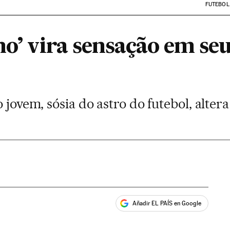
FUTEBOL
no’ vira sensação em seu
o jovem, sósia do astro do futebol, alter
Añadir EL PAÍS en Google
ales