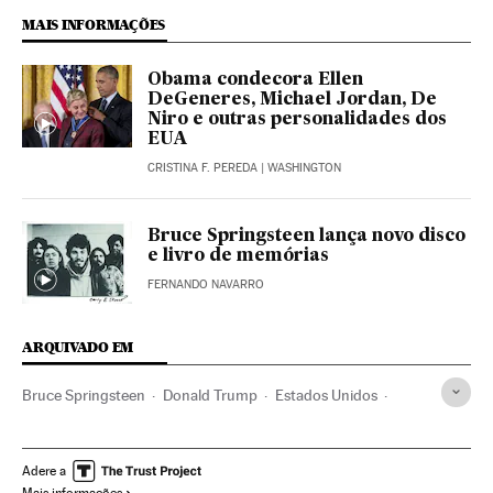
MAIS INFORMAÇÕES
Obama condecora Ellen
DeGeneres, Michael Jordan, De
Niro e outras personalidades dos
EUA
CRISTINA F. PEREDA
| WASHINGTON
Bruce Springsteen lança novo disco
e livro de memórias
FERNANDO NAVARRO
ARQUIVADO EM
Bruce Springsteen
Donald Trump
Estados Unidos
Canciones
América do Norte
Música
Cultura
América
Política
Adere a
Mais informações