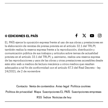
©
EDICIONES EL PAÍS
EL PAÍS BRASIL EN
EL PAÍS BRASI
EL PAÍS B
EL PA
EL PAÍS ejerce la oposición expresa frente al uso de sus obras y prestaciones en
la elaboración de revistas de prensa prevista en el artículo 32.1 del TRLPI;
también realiza la reserva expresa frente a la reproducción, distribución y
comunicación pública de sus trabajos y artículos sobre temas de actualidad
prevista en el artículo 33.1 del TRLPI; y, asimismo, realiza una reserva expresa
de las reproducciones y usos de las obras y otras prestaciones accesibles desde
este sitio web a medios de lectura mecánica u otros medios que resulten
adecuados a tal fin de conformidad con el artículo 67.3 del Real Decreto - ley
24/2021, de 2 de noviembre
Contacto
Venta de contenidos
Aviso legal
Política cookies
Política de privacidad
Mapa
Suscripciones EL PAÍS
Suscripciones empresas
RSS
Índice
Noticias de hoy