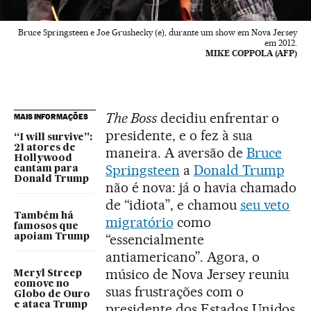
Bruce Springsteen e Joe Grushecky (e), durante um show em Nova Jersey
em 2012.
MIKE COPPOLA (AFP)
The Boss
decidiu enfrentar o
MAIS INFORMAÇÕES
presidente, e o fez à sua
“I will survive”:
21 atores de
maneira. A aversão de
Bruce
Hollywood
Springsteen
a
Donald Trump
cantam para
Donald Trump
não é nova: já o havia chamado
de “idiota”, e chamou
seu veto
Também há
migratório
como
famosos que
“essencialmente
apoiam Trump
antiamericano”. Agora, o
músico de Nova Jersey reuniu
Meryl Streep
comove no
suas frustrações com o
Globo de Ouro
e ataca Trump
presidente dos Estados Unidos