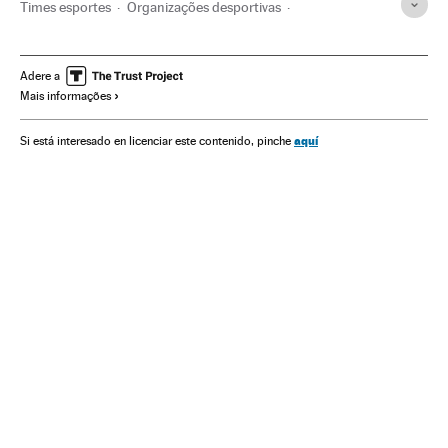
Times esportes
Organizações desportivas
Zinedine Zidane
Cristiano Ronaldo
Campeonato espanhol
Real Madrid
La Liga
Adere a
Mais informações
Primeira divisão
Liga futebol
Champions League 2016/2017
Champions League
aquí
Si está interesado en licenciar este contenido, pinche
Futebol
Competições
Esportes