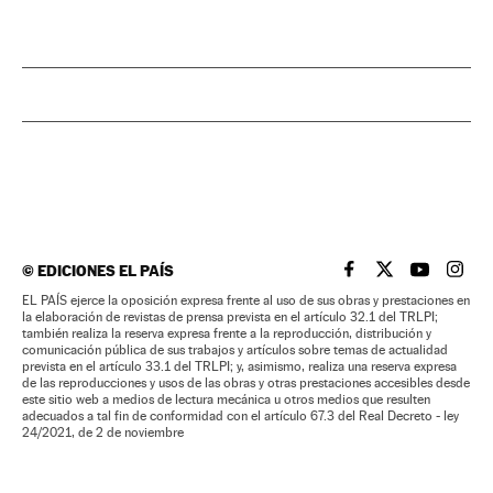
©
EDICIONES EL PAÍS
EL PAÍS BRASIL EN
EL PAÍS BRASI
EL PAÍS B
EL PA
EL PAÍS ejerce la oposición expresa frente al uso de sus obras y prestaciones en
la elaboración de revistas de prensa prevista en el artículo 32.1 del TRLPI;
también realiza la reserva expresa frente a la reproducción, distribución y
comunicación pública de sus trabajos y artículos sobre temas de actualidad
prevista en el artículo 33.1 del TRLPI; y, asimismo, realiza una reserva expresa
de las reproducciones y usos de las obras y otras prestaciones accesibles desde
este sitio web a medios de lectura mecánica u otros medios que resulten
adecuados a tal fin de conformidad con el artículo 67.3 del Real Decreto - ley
24/2021, de 2 de noviembre