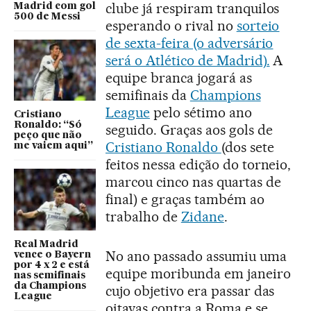
clube já respiram tranquilos
Madrid com gol
500 de Messi
esperando o rival no
sorteio
de sexta-feira (o adversário
será o Atlético de Madrid).
A
equipe branca jogará as
semifinais da
Champions
League
pelo sétimo ano
Cristiano
Ronaldo: “Só
seguido. Graças aos gols de
peço que não
Cristiano Ronaldo
(dos sete
me vaiem aqui”
feitos nessa edição do torneio,
marcou cinco nas quartas de
final) e graças também ao
trabalho de
Zidane
.
Real Madrid
No ano passado assumiu uma
vence o Bayern
por 4 x 2 e está
equipe moribunda em janeiro
nas semifinais
da Champions
cujo objetivo era passar das
League
oitavas contra a Roma e se