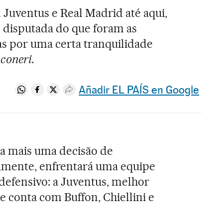
 Juventus e Real Madrid até aqui,
s disputada do que foram as
as por uma certa tranquilidade
coneri
.
Añadir EL PAÍS en Google
Compartir en Whatsapp
Compartir en Facebook
Compartir en Twitter
Desplegar Redes Sociales
i a mais uma decisão de
mente, enfrentará uma equipe
 defensivo: a Juventus, melhor
e conta com Buffon, Chiellini e