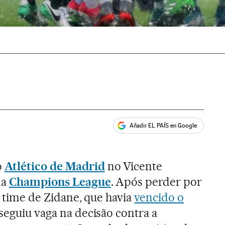
Añadir EL PAÍS en Google
ales
o
Atlético de Madrid
no Vicente
da
Champions League
. Após perder por
 o time de Zidane, que havia
vencido o
seguiu vaga na decisão contra a