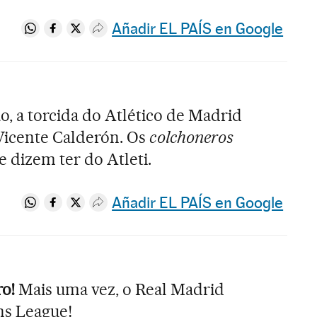
Añadir EL PAÍS en Google
Compartir en Whatsapp
Compartir en Facebook
Compartir en Twitter
Desplegar Redes Sociales
o, a torcida do Atlético de Madrid
Vicente Calderón. Os
colchoneros
 dizem ter do Atleti.
Añadir EL PAÍS en Google
Compartir en Whatsapp
Compartir en Facebook
Compartir en Twitter
Desplegar Redes Sociales
ro!
Mais uma vez, o Real Madrid
ns League!