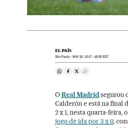
EL PAÍS
São Paulo -
MAY
10, 2017 - 16:58
EDT
Compartir en Whatsapp
Compartir en Facebook
Compartir en Twitter
Desplegar Redes Soci
O
Real Madrid
segurou 
Calderón e está na final 
2 x 1, nesta quarta-feira,
jogo de ida por 3 x 0
, con