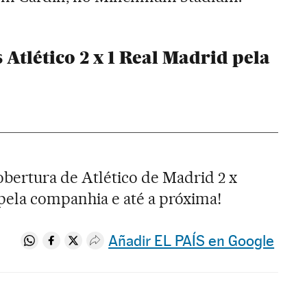
s
Atlético 2
x
1 Real Madrid
pela
bertura de Atlético de Madrid 2 x
pela companhia e até a próxima!
Añadir EL PAÍS en Google
Compartir en Whatsapp
Compartir en Facebook
Compartir en Twitter
Desplegar Redes Sociales