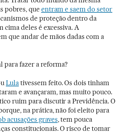
is pobres, que
entram e saem do setor
ecanismos de proteção dentro da
m cima deles é excessiva. A
 tem que andar de mãos dadas com a
 para fazer a reforma?
ou
Lula
tivessem feito. Os dois tinham
ntaram e avançaram, mas muito pouco.
co ruim para discutir a Previdência. O
orque, na prática, não foi eleito para
ob acusações graves
, tem pouca
as constitucionais. O risco de tomar