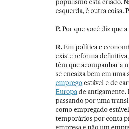
populismo está criado. N
esquerda, é outra coisa. 
P.
Por que você diz que a 
R.
Em política e economia
existe reforma definitiv
têm que acompanhar a m
se encaixa bem em uma 
emprego
estável e de ca
Europa
de antigamente. 
passando por uma transi
como empregado estável.
temporários por conta p
empresa e não um empreg