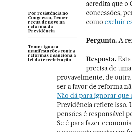
acredita que o
concessões, pe
Por resistência no
Congresso, Temer
como
excluir e
recua de novo na
reforma da
Previdência
Pergunta.
A re
Temer ignora
manifestações contra
reformas e sanciona a
Resposta.
Esta 
lei da terceirização
precisa de uma
provavelmente, de outra
ser a favor de reforma nã
Não dá para ignorar que 
Previdência reflete isso
pensões é responsável pe
Se é para fazer economia
a economia precisa ser 