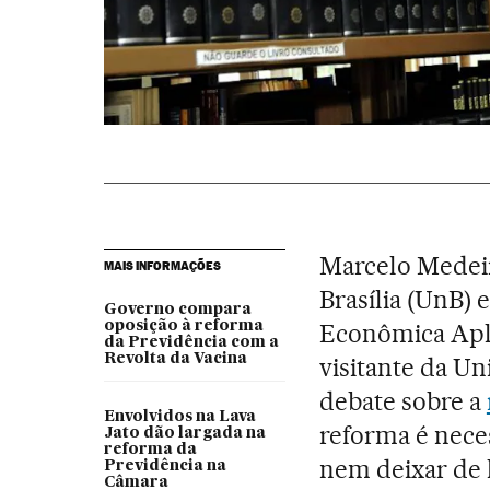
Marcelo Medeir
MAIS INFORMAÇÕES
Brasília (UnB) 
Governo compara
oposição à reforma
Econômica Apli
da Previdência com a
Revolta da Vacina
visitante da Un
debate sobre a
Envolvidos na Lava
reforma é neces
Jato dão largada na
reforma da
nem deixar de l
Previdência na
Câmara