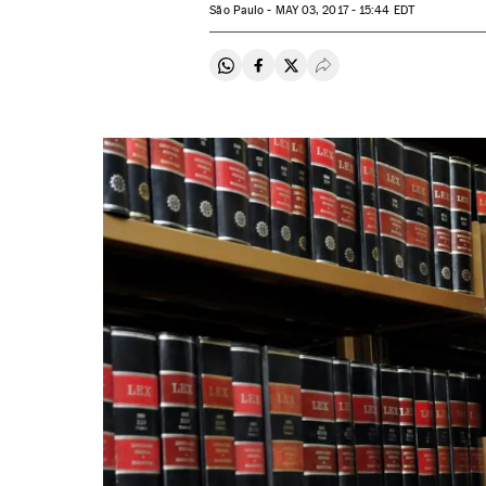
São Paulo -
MAY
03, 2017 - 15:44
EDT
Compartir en Whatsapp
Compartir en Facebook
Compartir en Twitter
Desplegar Redes Soci