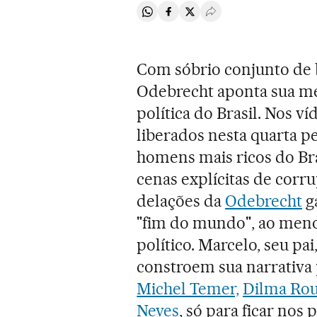
Compartir en Whatsapp
Compartir en Facebook
Compartir en Twitter
Desplegar Redes Soci
Com sóbrio conjunto de 
Odebrecht aponta sua me
política do Brasil. Nos v
liberados nesta quarta p
homens mais ricos do Bra
cenas explícitas de corr
delações da
Odebrecht
g
"fim do mundo", ao meno
político. Marcelo, seu pa
constroem sua narrativa 
Michel Temer,
Dilma Rou
Neves
, só para ficar nos