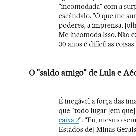
"incomodada" com a surp
escândalo. "O que me su
poderes, a imprensa, [ol
Me incomoda isso. Não e
30 anos é difícil as cois
O "saldo amigo" de Lula e Aé
É inegável a força das 
que “todo lugar [em que]
caixa 2
”. “Eu, mesmo sem
Estados de] Minas Gerais,