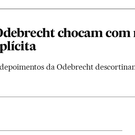
Odebrecht chocam com r
plícita
 depoimentos da Odebrecht descortinam
a