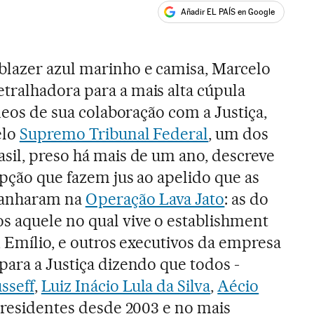
Añadir EL PAÍS en Google
ales
blazer azul marinho e camisa, Marcelo
tralhadora para a mais alta cúpula
ídeos de sua colaboração com a Justiça,
elo
Supremo Tribunal Federal
, um dos
sil, preso há mais de um ano, descreve
upção que fazem jus ao apelido que as
anharam na
Operação Lava Jato
: as do
s aquele no qual vive o establishment
i, Emílio, e outros executivos da empresa
para a Justiça dizendo que todos -
sseff
,
Luiz Inácio Lula da Silva
,
Aécio
 presidentes desde 2003 e no mais