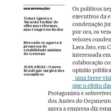
Os políticos ne
MAIS INFORMAÇÕES
executivos da e
Temer ignora o
‘furacão Fachin’ de
condenação jur
olho nas reformas,
mas Congresso hesita
por ora, os ven
velozes conden
Mercado se agarra à
Lava Jato, em C
promessa de
estabilidade mínima
interessada em
do Governo
colaboração com
JUAN ARIAS | O novo
opinião pública
Brasil que surgirá dos
escombros
_
uma breve vis
que o efeito da
Protagonista e sobrevive
dos Anões do Orçamento, 
agora a empresa diz esta