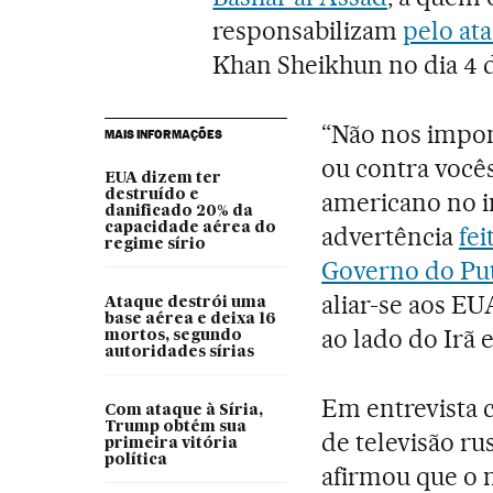
responsabilizam
pelo at
Khan Sheikhun no dia 4 d
“Não nos impon
MAIS INFORMAÇÕES
ou contra vocês
EUA dizem ter
destruído e
americano no i
danificado 20% da
capacidade aérea do
advertência
fei
regime sírio
Governo do Pu
aliar-se aos EU
Ataque destrói uma
base aérea e deixa 16
ao lado do Irã 
mortos, segundo
autoridades sírias
Em entrevista 
Com ataque à Síria,
Trump obtém sua
de televisão ru
primeira vitória
política
afirmou que o 