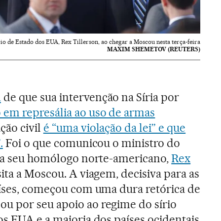
io de Estado dos EUA, Rex Tillerson, ao chegar a Moscou nesta terça-feira
MAXIM SHEMETOV (REUTERS)
A
de que sua intervenção na Síria por
 em represália ao uso de armas
ção civil
é “uma violação da lei” e que
.
Foi o que comunicou o ministro do
, a seu homólogo norte-americano,
Rex
sita a Moscou. A viagem, decisiva para as
aíses, começou com uma dura retórica de
u por seu apoio ao regime do sírio
os EUA e a maioria dos países ocidentais