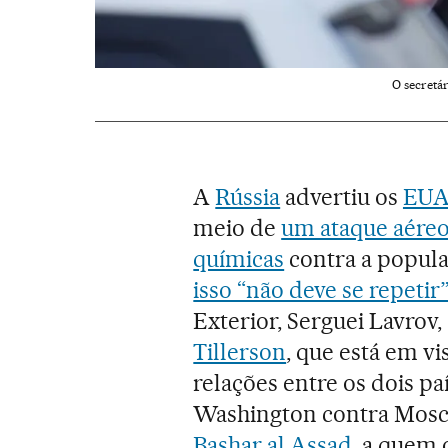
O secretár
A
Rússia
advertiu os
EU
meio de
um ataque aéreo
químicas
contra a popula
isso “não deve se repetir”
Exterior, Serguei Lavrov
Tillerson
, que está em vi
relações entre os dois p
Washington contra Mosco
Bashar al Assad
, a quem 