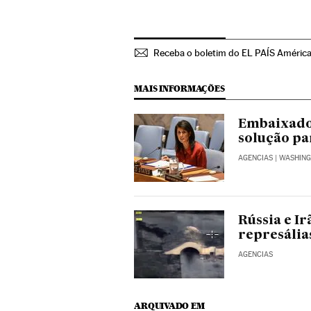
Receba o boletim do EL PAÍS Améric
MAIS INFORMAÇÕES
Embaixado
solução pa
AGENCIAS
| WASHIN
Rússia e Ir
represálias
AGENCIAS
ARQUIVADO EM