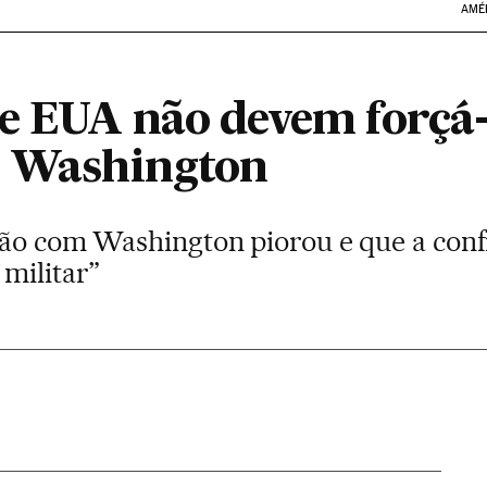
AMÉ
ue EUA não devem forçá-
e Washington
ção com Washington piorou e que a con
militar”