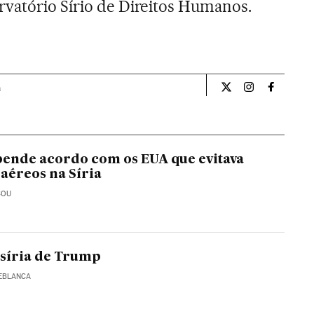
vatório Sírio de Direitos Humanos.
a
Internacional El Pa
Internacional
Internac
pende acordo com os EUA que evitava
 aéreos na Síria
COU
 síria de Trump
REBLANCA