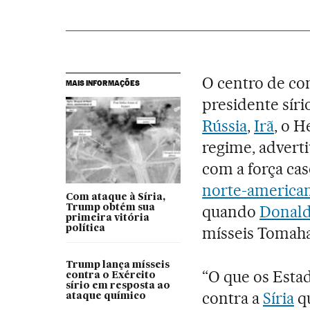
O centro de co
MAIS INFORMAÇÕES
presidente síri
Rússia
,
Irã
, o H
regime, advert
com a força caso
norte-american
Com ataque à Síria,
quando
Donal
Trump obtém sua
primeira vitória
política
mísseis Tomaha
Trump lança mísseis
“O que os Esta
contra o Exército
sírio em resposta ao
contra a
Síria
qu
ataque químico