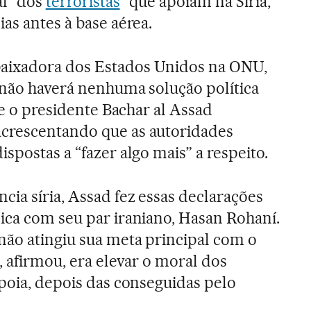
al “dos
terroristas
” que apoiam na Síria,
as antes à base aérea.
aixadora dos Estados Unidos na ONU,
 não haverá nenhuma solução política
“se o presidente Bachar al Assad
crescentando que as autoridades
spostas a “fazer algo mais” a respeito.
cia síria, Assad fez essas declarações
ica com seu par iraniano, Hasan Rohaní.
ão atingiu sua meta principal com o
, afirmou, era elevar o moral dos
apoia, depois das conseguidas pelo