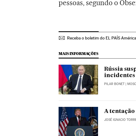
pessoas, segundo o Obser
Receba o boletim do EL PAÍS Améric
MAIS INFORMAÇÕES
Rússia sus
incidentes
PILAR BONET
| MOS
A tentação
JOSÉ IGNACIO TOR