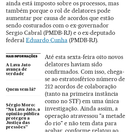
ainda está imposto sobre os processos, mas
também porque o rol de delatores pode
aumentar por causa de acordos que estão
sendo costurados com o ex-governador
Sergio Cabral (PMDB-RJ) e o ex-deputado
federal
Eduardo Cunha
(PMDB-RJ).
Até esta sexta-feira oito novos
MAIS INFORMAÇÕES
delatores haviam sido
A Lava Jato
avança de
confirmados. Com isso, chega-
verdade
se ao estratosférico número de
212 acordos de colaboração
Quem vem lá?
(tanto na primeira instância
como no STF) em uma única
Sérgio Moro:
investigação. Ainda assim, a
“Na Lava Jato, a
opinião pública
operação atravessou "a metade
protegeu a
do rio" e não tem data para
Justiça das
pressões”
acabar, conforme relatou ao