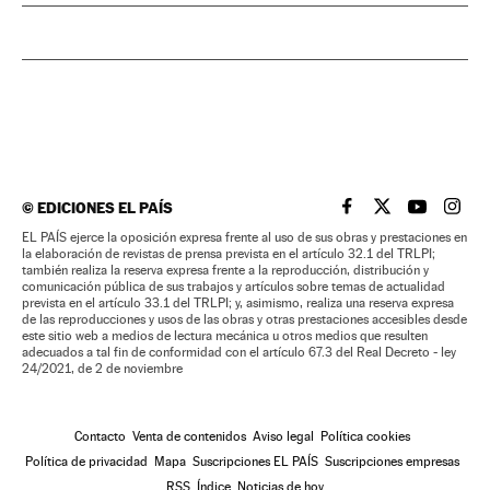
©
EDICIONES EL PAÍS
EL PAÍS BRASIL EN
EL PAÍS BRASI
EL PAÍS B
EL PA
EL PAÍS ejerce la oposición expresa frente al uso de sus obras y prestaciones en
la elaboración de revistas de prensa prevista en el artículo 32.1 del TRLPI;
también realiza la reserva expresa frente a la reproducción, distribución y
comunicación pública de sus trabajos y artículos sobre temas de actualidad
prevista en el artículo 33.1 del TRLPI; y, asimismo, realiza una reserva expresa
de las reproducciones y usos de las obras y otras prestaciones accesibles desde
este sitio web a medios de lectura mecánica u otros medios que resulten
adecuados a tal fin de conformidad con el artículo 67.3 del Real Decreto - ley
24/2021, de 2 de noviembre
Contacto
Venta de contenidos
Aviso legal
Política cookies
Política de privacidad
Mapa
Suscripciones EL PAÍS
Suscripciones empresas
RSS
Índice
Noticias de hoy