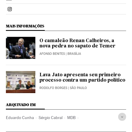
Politica El País Brasil en Instagram
MAIS INFORMAÇÕES
O camaleão Renan Calheiros, a
nova pedra no sapato de Temer
AFONSO BENITES
| BRASÍLIA
Lava Jato apresenta seu primeiro
processo contra um partido político
RODOLFO BORGES
| SÃO PAULO
ARQUIVADO EM
Eduardo Cunha
Sérgio Cabral
MDB
Operação Lava Jato
Partido dos Trabalhadores