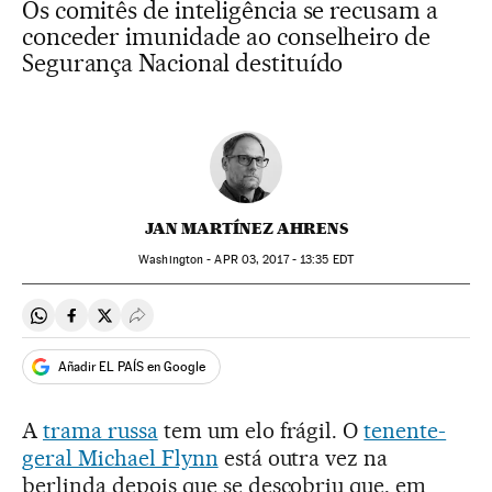
Os comitês de inteligência se recusam a
conceder imunidade ao conselheiro de
Segurança Nacional destituído
JAN MARTÍNEZ AHRENS
Washington -
APR
03, 2017 - 13:35
EDT
Compartir en Whatsapp
Compartir en Facebook
Compartir en Twitter
Desplegar Redes Sociales
Añadir EL PAÍS en Google
A
trama russa
tem um elo frágil. O
tenente-
geral Michael Flynn
está outra vez na
berlinda depois que se descobriu que, em