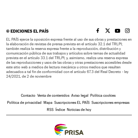
©
EDICIONES EL PAÍS
EL PAÍS BRASIL EN
EL PAÍS BRASI
EL PAÍS B
EL PA
EL PAÍS ejerce la oposición expresa frente al uso de sus obras y prestaciones en
la elaboración de revistas de prensa prevista en el artículo 32.1 del TRLPI;
también realiza la reserva expresa frente a la reproducción, distribución y
comunicación pública de sus trabajos y artículos sobre temas de actualidad
prevista en el artículo 33.1 del TRLPI; y, asimismo, realiza una reserva expresa
de las reproducciones y usos de las obras y otras prestaciones accesibles desde
este sitio web a medios de lectura mecánica u otros medios que resulten
adecuados a tal fin de conformidad con el artículo 67.3 del Real Decreto - ley
24/2021, de 2 de noviembre
Contacto
Venta de contenidos
Aviso legal
Política cookies
Política de privacidad
Mapa
Suscripciones EL PAÍS
Suscripciones empresas
RSS
Índice
Noticias de hoy