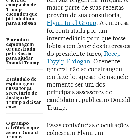
Chefe de
campanha de
maior parte de suas receitas
Trump
provém de sua consultoria,
escondeu que
já trabalhou
Flynn Intel Group
. A empresa
para a Rússia
foi contratada por um
intermediário para que fosse
Entenda a
lobista em favor dos interesses
espionagem
orquestrada
do presidente turco,
Recep
pela Rússia
para ajudar
Tayyip Erdogan
. O tenente-
Donald Trump
general não se constrangeu
em fazê-lo, apesar de naquele
Escândalo de
momento ser um dos
espionagem
russa força
principais assessores do
secretário de
Justiça de
candidato republicano Donald
Trump a deixar
Trump.
caso
O grampo
Essas conivências e ocultações
telefônico que
colocaram Flynn em
acuou Donald
Trump