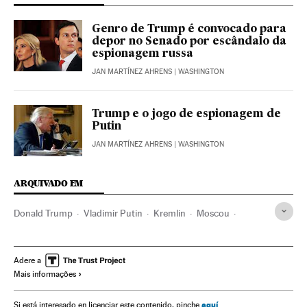
Genro de Trump é convocado para
depor no Senado por escândalo da
espionagem russa
JAN MARTÍNEZ AHRENS
| WASHINGTON
Trump e o jogo de espionagem de
Putin
JAN MARTÍNEZ AHRENS
| WASHINGTON
ARQUIVADO EM
Donald Trump
Vladimir Putin
Kremlin
Moscou
Rússia
Eleições EUA
Estados Unidos
Espionagem
Europa Leste
Eleições presidenciais
América do Norte
Adere a
Mais informações
Eleições
Governo
América
Europa
Administração Estado
Política
Administração pública
aquí
Si está interesado en licenciar este contenido, pinche