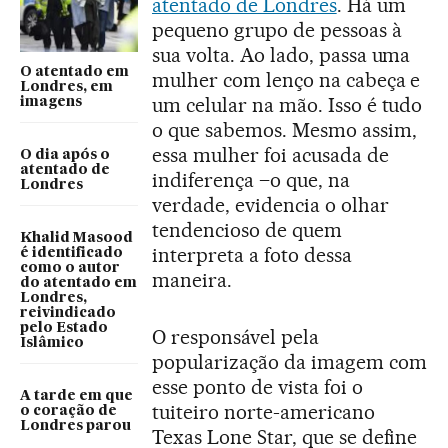
atentado de Londres
. Há um
pequeno grupo de pessoas à
sua volta. Ao lado, passa uma
O atentado em
mulher com lenço na cabeça e
Londres, em
um celular na mão. Isso é tudo
imagens
o que sabemos. Mesmo assim,
essa mulher foi acusada de
O dia após o
atentado de
indiferença –o que, na
Londres
verdade, evidencia o olhar
tendencioso de quem
Khalid Masood
interpreta a foto dessa
é identificado
como o autor
maneira.
do atentado em
Londres,
reivindicado
pelo Estado
O responsável pela
Islâmico
popularização da imagem com
esse ponto de vista foi o
A tarde em que
tuiteiro norte-americano
o coração de
Londres parou
Texas Lone Star, que se define