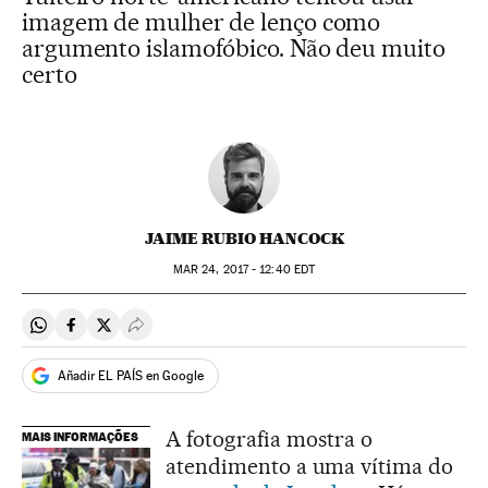
imagem de mulher de lenço como
argumento islamofóbico. Não deu muito
certo
JAIME RUBIO HANCOCK
MAR
24, 2017 - 12:40
EDT
Compartir en Whatsapp
Compartir en Facebook
Compartir en Twitter
Desplegar Redes Sociales
Añadir EL PAÍS en Google
A fotografia mostra o
MAIS INFORMAÇÕES
atendimento a uma vítima do