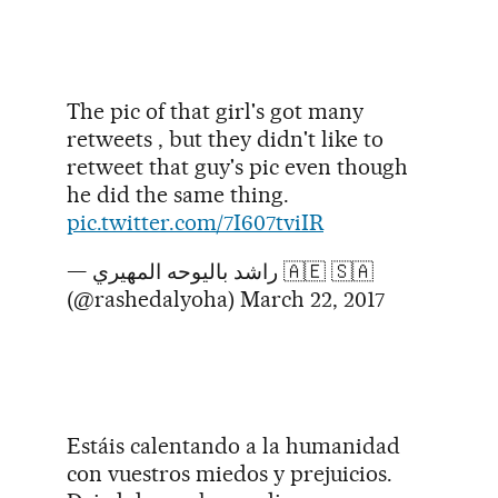
The pic of that girl's got many
retweets , but they didn't like to
retweet that guy's pic even though
he did the same thing.
pic.twitter.com/7I607tviIR
— راشد باليوحه المهيري 🇦🇪 🇸🇦
(@rashedalyoha)
March 22, 2017
Estáis calentando a la humanidad
con vuestros miedos y prejuicios.