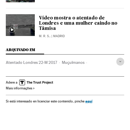
Vídeo mostra o atentado de
Londres e uma mulher caindo no
Tâmisa
M. R. S.,
| MADRID
ARQUIVADO EM
Atentado Londres 22-M 2017
Muçulmanos
Atentados terroristas
Islã
Racismo
Grupos sociais
Delitos ódio
Discriminação
Terrorismo
Religião
Adere a
Mais informações
Preconceitos
Delitos
Justiça
Problemas sociais
Sociedade
Verne
aquí
Si está interesado en licenciar este contenido, pinche