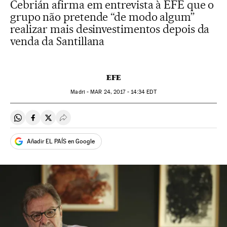
Cebrián afirma em entrevista à EFE que o
grupo não pretende “de modo algum”
realizar mais desinvestimentos depois da
venda da Santillana
EFE
Madri -
MAR
24, 2017 - 14:34
EDT
Compartir en Whatsapp
Compartir en Facebook
Compartir en Twitter
Desplegar Redes Sociales
Añadir EL PAÍS en Google