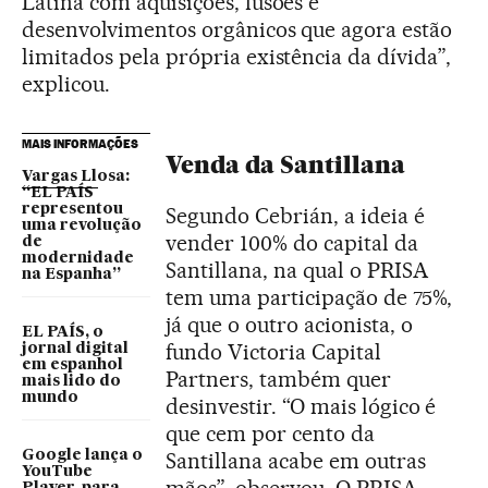
Latina com aquisições, fusões e
desenvolvimentos orgânicos que agora estão
limitados pela própria existência da dívida”,
explicou.
MAIS INFORMAÇÕES
Venda da Santillana
Vargas Llosa:
“EL PAÍS
representou
Segundo Cebrián, a ideia é
uma revolução
vender 100% do capital da
de
modernidade
Santillana, na qual o PRISA
na Espanha”
tem uma participação de 75%,
já que o outro acionista, o
EL PAÍS, o
fundo Victoria Capital
jornal digital
em espanhol
Partners, também quer
mais lido do
mundo
desinvestir. “O mais lógico é
que cem por cento da
Google lança o
Santillana acabe em outras
YouTube
mãos”, observou. O PRISA
Player, para