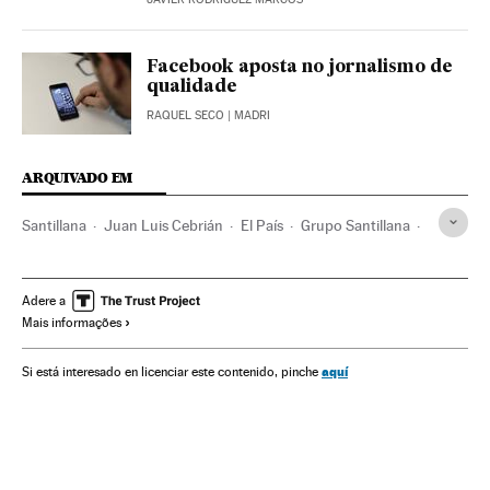
Facebook aposta no jornalismo de
qualidade
RAQUEL SECO
| MADRI
ARQUIVADO EM
Santillana
Juan Luis Cebrián
El País
Grupo Santillana
Editoriais
Prisa Noticias
Setor editorial
Prisa
Imprensa
Grupo comunicación
América Latina
Adere a
Mais informações
América
Empresas
Meios comunicação
Economia
Espanha
Comunicação
Indústria cultural
Cultura
aquí
Si está interesado en licenciar este contenido, pinche