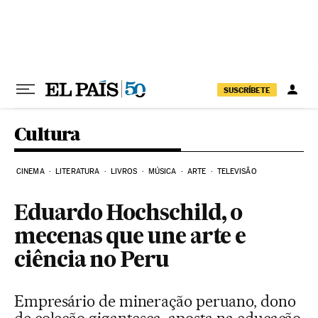
Pular para o conteúdo
SUSCRÍBETE
Cultura
CINEMA
LITERATURA
LIVROS
MÚSICA
ARTE
TELEVISÃO
Eduardo Hochschild, o
mecenas que une arte e
ciência no Peru
Empresário de mineração peruano, dono