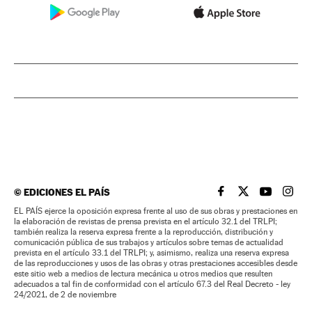
©
EDICIONES EL PAÍS
EL PAÍS BRASIL EN
EL PAÍS BRASI
EL PAÍS B
EL PA
EL PAÍS ejerce la oposición expresa frente al uso de sus obras y prestaciones en
la elaboración de revistas de prensa prevista en el artículo 32.1 del TRLPI;
también realiza la reserva expresa frente a la reproducción, distribución y
comunicación pública de sus trabajos y artículos sobre temas de actualidad
prevista en el artículo 33.1 del TRLPI; y, asimismo, realiza una reserva expresa
de las reproducciones y usos de las obras y otras prestaciones accesibles desde
este sitio web a medios de lectura mecánica u otros medios que resulten
adecuados a tal fin de conformidad con el artículo 67.3 del Real Decreto - ley
24/2021, de 2 de noviembre