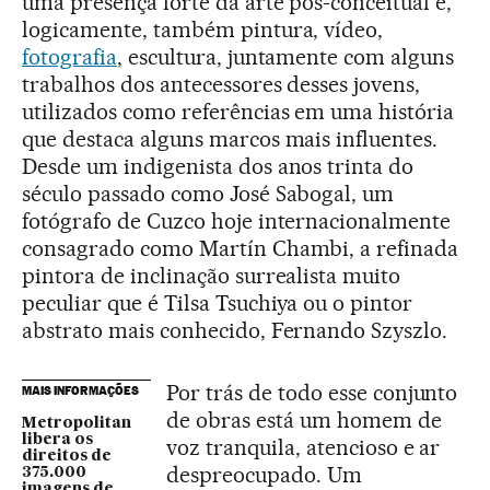
uma presença forte da arte pós-conceitual e,
logicamente, também pintura, vídeo,
fotografia
, escultura, juntamente com alguns
trabalhos dos antecessores desses jovens,
utilizados como referências em uma história
que destaca alguns marcos mais influentes.
Desde um indigenista dos anos trinta do
século passado como José Sabogal, um
fotógrafo de Cuzco hoje internacionalmente
consagrado como Martín Chambi, a refinada
pintora de inclinação surrealista muito
peculiar que é Tilsa Tsuchiya ou o pintor
abstrato mais conhecido, Fernando Szyszlo.
Por trás de todo esse conjunto
MAIS INFORMAÇÕES
de obras está um homem de
Metropolitan
libera os
voz tranquila, atencioso e ar
direitos de
despreocupado. Um
375.000
imagens de