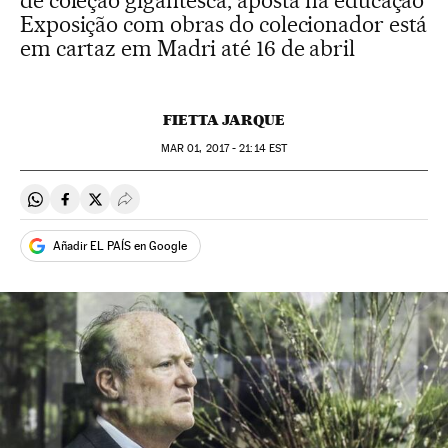
de coleção gigantesca, aposta na educação
Exposição com obras do colecionador está
em cartaz em Madri até 16 de abril
FIETTA JARQUE
MAR
01, 2017 - 21:14
EST
Compartir en Whatsapp
Compartir en Facebook
Compartir en Twitter
Desplegar Redes Sociales
Añadir EL PAÍS en Google