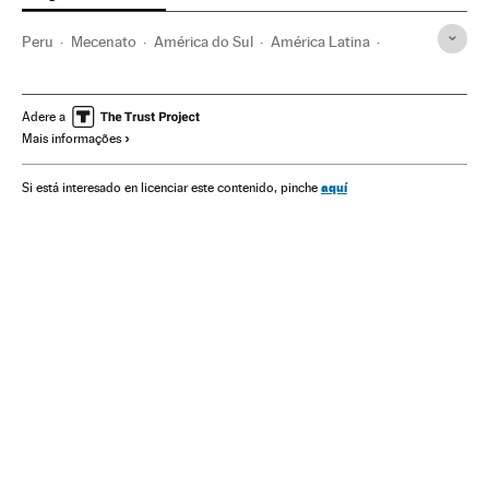
Peru
Mecenato
América do Sul
América Latina
América
Cultura
Arte
El Pais Semanal
Actualidad
Adere a
Mais informações
aquí
Si está interesado en licenciar este contenido, pinche