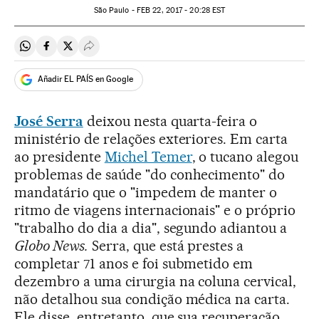
São Paulo -
FEB
22, 2017 - 20:28
EST
Compartir en Whatsapp
Compartir en Facebook
Compartir en Twitter
Desplegar Redes Sociales
Añadir EL PAÍS en Google
José Serra
deixou nesta quarta-feira o
ministério de relações exteriores. Em carta
ao presidente
Michel Temer
, o tucano alegou
problemas de saúde "do conhecimento" do
mandatário que o "impedem de manter o
ritmo de viagens internacionais" e o próprio
"trabalho do dia a dia", segundo adiantou a
Globo News.
Serra, que está prestes a
completar 71 anos e foi submetido em
dezembro a uma cirurgia na coluna cervical,
não detalhou sua condição médica na carta.
Ele disse, entretanto, que sua recuperação