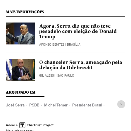
MAIS INFORMAÇÕES
Agora, Serra diz que não teve
pesadelo com eleição de Donald
Trump
AFONSO BENITES
| BRASÍLIA
O chanceler Serra, ameaçado pela
delação da Odebrecht
GIL ALESSI
| SÃO PAULO
ARQUIVADO EM
José Serra
PSDB
Michel Temer
Presidente Brasil
Presidência Brasil
Governo Brasil
Brasil
Partidos políticos
América do Sul
América Latina
Adere a
Mais informações