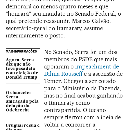
demorará ao menos quatro meses e que
"honrará" seu mandato no Senado Federal, o
qual pretende reassumir. Marcos Galvão,
secretário-geral do Itamaraty, assume
interinamente o posto.
No Senado, Serra foi um dos
MAIS INFORMAÇÕES
membros do PSDB que mais
Agora, Serra
diz que não
apoiaram o
impeachment de
teve pesadelo
Dilma Rousseff
e a ascensão de
com eleição de
Donald Trump
Temer. Chegou a ser cotado
para o Ministério da Fazenda,
O chanceler
mas no final acabou ganhando
Serra,
o Itamaraty como
ameaçado pela
delação da
contrapartida. O tucano
Odebrecht
sempre flertou com a ideia de
voltar a concorrer a
Uruguai recua e
diz que