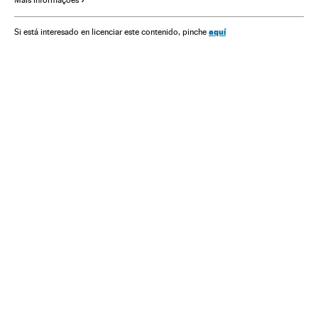
Governo
América
Administração Estado
Política
Administração pública
aquí
Si está interesado en licenciar este contenido, pinche