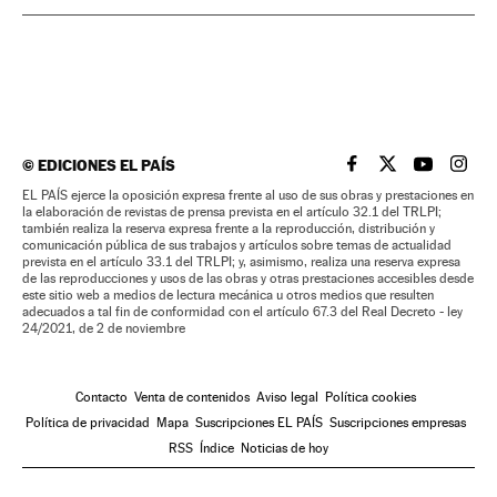
©
EDICIONES EL PAÍS
EL PAÍS BRASIL EN
EL PAÍS BRASI
EL PAÍS B
EL PA
EL PAÍS ejerce la oposición expresa frente al uso de sus obras y prestaciones en
la elaboración de revistas de prensa prevista en el artículo 32.1 del TRLPI;
también realiza la reserva expresa frente a la reproducción, distribución y
comunicación pública de sus trabajos y artículos sobre temas de actualidad
prevista en el artículo 33.1 del TRLPI; y, asimismo, realiza una reserva expresa
de las reproducciones y usos de las obras y otras prestaciones accesibles desde
este sitio web a medios de lectura mecánica u otros medios que resulten
adecuados a tal fin de conformidad con el artículo 67.3 del Real Decreto - ley
24/2021, de 2 de noviembre
Contacto
Venta de contenidos
Aviso legal
Política cookies
Política de privacidad
Mapa
Suscripciones EL PAÍS
Suscripciones empresas
RSS
Índice
Noticias de hoy