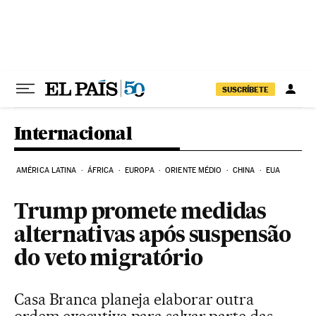
Pular para o conteúdo
SUSCRÍBETE
Internacional
AMÉRICA LATINA
ÁFRICA
EUROPA
ORIENTE MÉDIO
CHINA
EUA
Trump promete medidas
alternativas após suspensão
do veto migratório
Casa Branca planeja elaborar outra