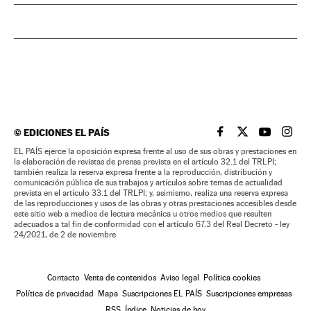
©
EDICIONES EL PAÍS
EL PAÍS BRASIL EN
EL PAÍS BRASI
EL PAÍS B
EL PA
EL PAÍS ejerce la oposición expresa frente al uso de sus obras y prestaciones en
la elaboración de revistas de prensa prevista en el artículo 32.1 del TRLPI;
también realiza la reserva expresa frente a la reproducción, distribución y
comunicación pública de sus trabajos y artículos sobre temas de actualidad
prevista en el artículo 33.1 del TRLPI; y, asimismo, realiza una reserva expresa
de las reproducciones y usos de las obras y otras prestaciones accesibles desde
este sitio web a medios de lectura mecánica u otros medios que resulten
adecuados a tal fin de conformidad con el artículo 67.3 del Real Decreto - ley
24/2021, de 2 de noviembre
Contacto
Venta de contenidos
Aviso legal
Política cookies
Política de privacidad
Mapa
Suscripciones EL PAÍS
Suscripciones empresas
RSS
Índice
Noticias de hoy