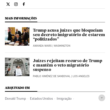
Internacional El País Brasil en Twitter
Internacional El País Brasil en Instagram
Internacional El País Brasil en Facebook
MAIS INFORMAÇÕES
Trump acusa juízes que bloqueiam
seu decreto imigratório de estarem
“politizados”
AMANDA MARS
| WASHINGTON
Juízes rejeitam recurso de Trump
e mantêm o veto migratório
suspenso
PABLO XIMÉNEZ DE SANDOVAL
| LOS ANGELES
ARQUIVADO EM
Donald Trump
Estados Unidos
Imigração
América do Norte
Migração
Demografia
América