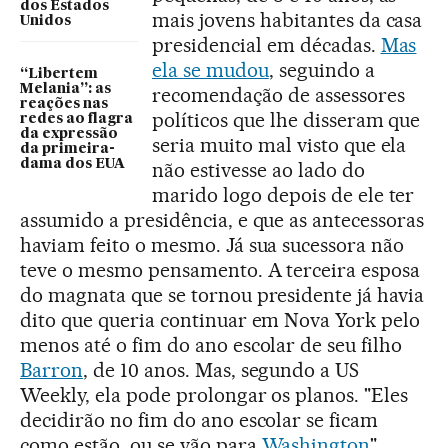
dos Estados
mais jovens habitantes da casa
Unidos
presidencial em décadas.
Mas
ela se mudou
, seguindo a
“Libertem
Melania”: as
recomendação de assessores
reações nas
políticos que lhe disseram que
redes ao flagra
da expressão
seria muito mal visto que ela
da primeira-
dama dos EUA
não estivesse ao lado do
marido logo depois de ele ter
assumido a presidência, e que as antecessoras
haviam feito o mesmo. Já sua sucessora não
teve o mesmo pensamento. A terceira esposa
do magnata que se tornou presidente já havia
dito que queria continuar em Nova York pelo
menos até o fim do ano escolar de seu filho
Barron
, de 10 anos. Mas, segundo a US
Weekly, ela pode prolongar os planos. "Eles
decidirão no fim do ano escolar se ficam
como estão, ou se vão para
Washington
",