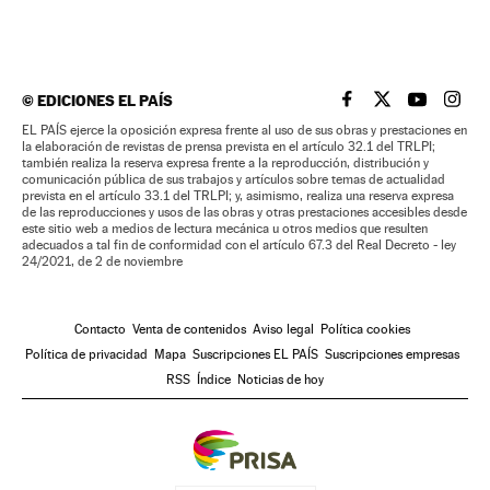
©
EDICIONES EL PAÍS
EL PAÍS BRASIL EN
EL PAÍS BRASI
EL PAÍS B
EL PA
EL PAÍS ejerce la oposición expresa frente al uso de sus obras y prestaciones en
la elaboración de revistas de prensa prevista en el artículo 32.1 del TRLPI;
también realiza la reserva expresa frente a la reproducción, distribución y
comunicación pública de sus trabajos y artículos sobre temas de actualidad
prevista en el artículo 33.1 del TRLPI; y, asimismo, realiza una reserva expresa
de las reproducciones y usos de las obras y otras prestaciones accesibles desde
este sitio web a medios de lectura mecánica u otros medios que resulten
adecuados a tal fin de conformidad con el artículo 67.3 del Real Decreto - ley
24/2021, de 2 de noviembre
Contacto
Venta de contenidos
Aviso legal
Política cookies
Política de privacidad
Mapa
Suscripciones EL PAÍS
Suscripciones empresas
RSS
Índice
Noticias de hoy