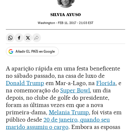
SILVIA AYUSO
Washington -
FEB
11, 2017 - 21:03
EST
Compartir en Whatsapp
Compartir en Facebook
Compartir en Twitter
Desplegar Redes Sociales
Añadir EL PAÍS en Google
A aparição rápida em uma festa beneficente
no sábado passado, na casa de luxo de
Donald Trump
em Mar-a-Lago, na
Florida
, e
na comemoração do
Super Bowl
, um dia
depois, no clube de golfe do presidente,
foram as últimas vezes em que a nova
primeira-dama,
Melania Trump
, foi vista em
público desde
20 de janeiro, quando seu
marido assumiu o cargo
. Embora as esposas