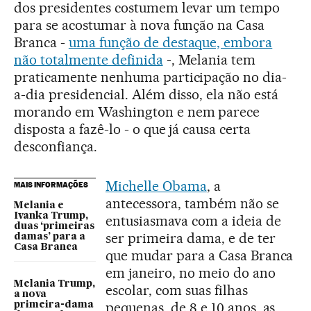
dos presidentes costumem levar um tempo
para se acostumar à nova função na Casa
Branca -
uma função de destaque, embora
não totalmente definida
-, Melania tem
praticamente nenhuma participação no dia-
a-dia presidencial. Além disso, ela não está
morando em Washington e nem parece
disposta a fazê-lo - o que já causa certa
desconfiança.
Michelle Obama
, a
MAIS INFORMAÇÕES
antecessora, também não se
Melania e
Ivanka Trump,
entusiasmava com a ideia de
duas ‘primeiras
ser primeira dama, e de ter
damas’ para a
Casa Branca
que mudar para a Casa Branca
em janeiro, no meio do ano
Melania Trump,
escolar, com suas filhas
a nova
pequenas, de 8 e 10 anos, as
primeira-dama