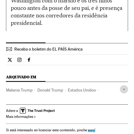
Washington com o marido e os três filhos
pouco antes da posse de seu pai, e é presença
constante nos corredores da residência
presidencial.
Receba o boletim do EL PAÍS América
Estilo El País Brasil en Twitter
Estilo El País Brasil en Instagram
Estilo El País Brasil en Facebook
ARQUIVADO EM
Melania Trump
Donald Trump
Estados Unidos
América do Norte
Brasil
Gente
América do Sul
América Latina
América
Sociedade
Adere a
Mais informações
aquí
Si está interesado en licenciar este contenido, pinche