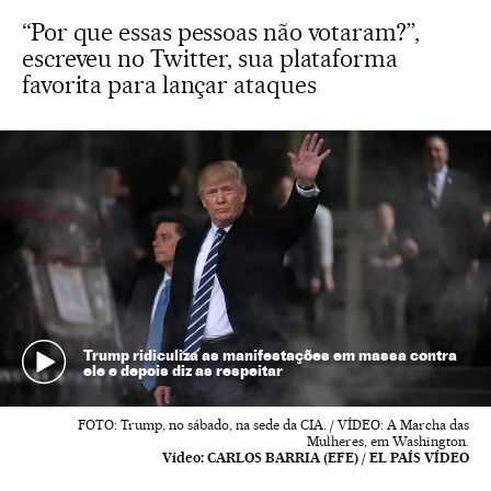
“Por que essas pessoas não votaram?”,
escreveu no Twitter, sua plataforma
favorita para lançar ataques
Trump ridiculiza as manifestações em massa contra
ele e depois diz as respeitar
FOTO: Trump, no sábado, na sede da CIA. / VÍDEO: A Marcha das
Mulheres, em Washington.
Vídeo:
CARLOS BARRIA (EFE) / EL PAÍS VÍDEO