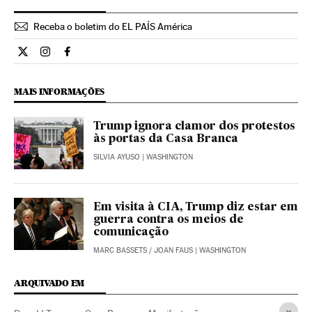
Receba o boletim do EL PAÍS América
Internacional El País Brasil en Twitter
Internacional El País Brasil en Instagram
Internacional El País Brasil en Facebook
MAIS INFORMAÇÕES
Trump ignora clamor dos protestos
às portas da Casa Branca
SILVIA AYUSO
| WASHINGTON
Em visita à CIA, Trump diz estar em
guerra contra os meios de
comunicação
MARC BASSETS
/
JOAN FAUS
| WASHINGTON
ARQUIVADO EM