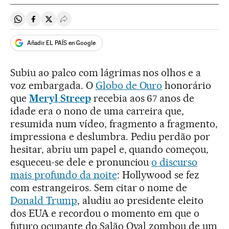
Compartir en Whatsapp
Compartir en Facebook
Compartir en Twitter
Desplegar Redes Sociales
Añadir EL PAÍS en Google
Subiu ao palco com lágrimas nos olhos e a
voz embargada. O
Globo de Ouro
honorário
que
Meryl Streep
recebia aos 67 anos de
idade era o nono de uma carreira que,
resumida num vídeo, fragmento a fragmento,
impressiona e deslumbra. Pediu perdão por
hesitar, abriu um papel e, quando começou,
esqueceu-se dele e pronunciou
o discurso
mais profundo da noite
: Hollywood se fez
com estrangeiros. Sem citar o nome de
Donald Trump
, aludiu ao presidente eleito
dos EUA e recordou o momento em que o
futuro ocupante do Salão Oval zombou de um