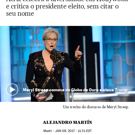
e critica o presidente eleito, sem citar o
seu nome
Meryl Streep comove no Globo de Ouro e ataca Trump
Um trecho do discurso de Meryl Streep.
ALEJANDRO MARTÍN
Madri -
JAN
09, 2017 - 11:31
EST