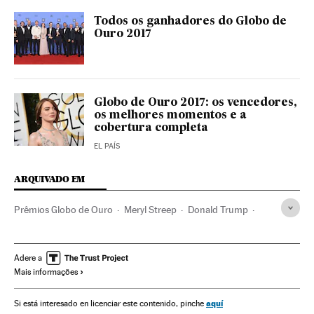
Todos os ganhadores do Globo de
Ouro 2017
Globo de Ouro 2017: os vencedores,
os melhores momentos e a
cobertura completa
EL PAÍS
ARQUIVADO EM
Prêmios Globo de Ouro
Meryl Streep
Donald Trump
Hollywood
Prêmios cinema
Cinema dos Estados Unidos
Estados Unidos
Imigração
América do Norte
Adere a
Mais informações
Indústria Cinematográfica
Migração
Cinema
Demografia
Cultura
América
Sociedade
aquí
Si está interesado en licenciar este contenido, pinche