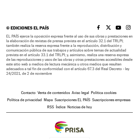
©
EDICIONES EL PAÍS
EL PAÍS BRASIL EN
EL PAÍS BRASI
EL PAÍS B
EL PA
EL PAÍS ejerce la oposición expresa frente al uso de sus obras y prestaciones en
la elaboración de revistas de prensa prevista en el artículo 32.1 del TRLPI;
también realiza la reserva expresa frente a la reproducción, distribución y
comunicación pública de sus trabajos y artículos sobre temas de actualidad
prevista en el artículo 33.1 del TRLPI; y, asimismo, realiza una reserva expresa
de las reproducciones y usos de las obras y otras prestaciones accesibles desde
este sitio web a medios de lectura mecánica u otros medios que resulten
adecuados a tal fin de conformidad con el artículo 67.3 del Real Decreto - ley
24/2021, de 2 de noviembre
Contacto
Venta de contenidos
Aviso legal
Política cookies
Política de privacidad
Mapa
Suscripciones EL PAÍS
Suscripciones empresas
RSS
Índice
Noticias de hoy