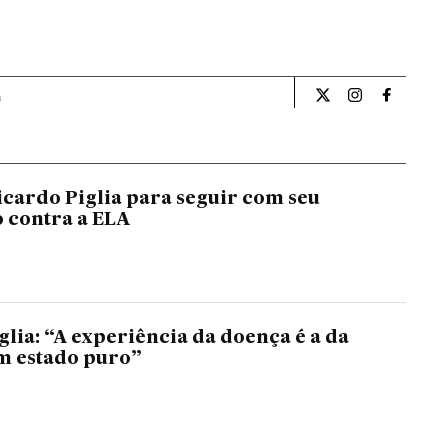
a
Cultura El País Bra
Cultura El Pa
Cultura 
Ricardo Piglia para seguir com seu
 contra a ELA
glia: “A experiência da doença é a da
em estado puro”