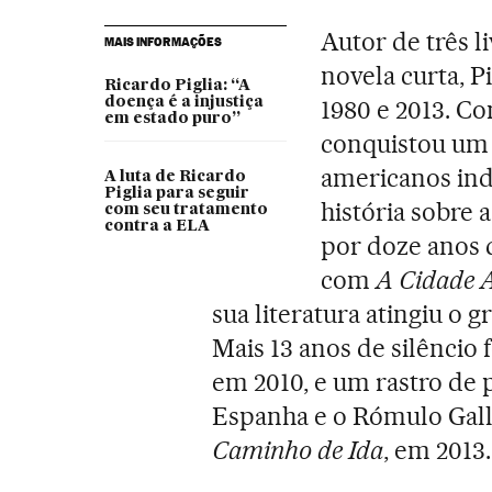
Autor de três l
MAIS INFORMAÇÕES
novela curta, P
Ricardo Piglia: “A
doença é a injustiça
1980 e 2013. Co
em estado puro”
conquistou um l
americanos ind
A luta de Ricardo
Piglia para seguir
história sobre a
com seu tratamento
contra a ELA
por doze anos 
com
A Cidade 
sua literatura atingiu o
Mais 13 anos de silênci
em 2010, e um rastro de 
Espanha e o Rómulo Gall
Caminho de Ida
, em 2013.