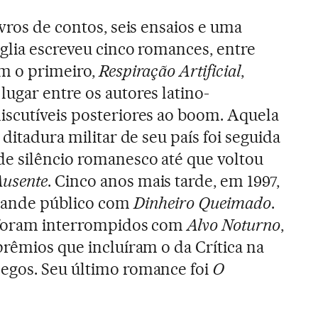
ivros de contos, seis ensaios e uma
iglia escreveu cinco romances, entre
m o primeiro,
Respiração Artificial
,
ugar entre os autores latino-
iscutíveis posteriores ao boom. Aquela
 ditadura militar de seu país foi seguida
de silêncio romanesco até que voltou
Ausente
. Cinco anos mais tarde, em 1997,
 grande público com
Dinheiro Queimado
.
o foram interrompidos com
Alvo Noturno
,
prêmios que incluíram o da Crítica na
egos. Seu último romance foi
O