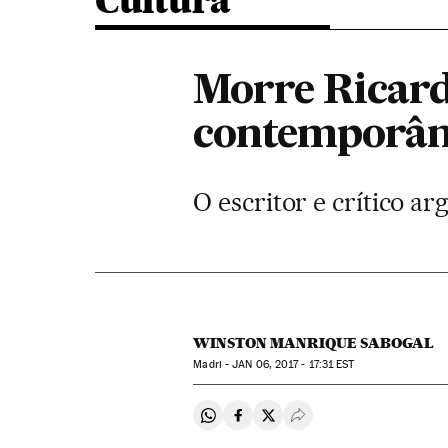
Cultura
Morre Ricardo
contemporâne
O escritor e crítico a
WINSTON MANRIQUE SABOGAL
Madri -
JAN
06, 2017 - 17:31
EST
Compartir en Whatsapp
Compartir en Facebook
Compartir en Twitter
Desplegar Redes Soci