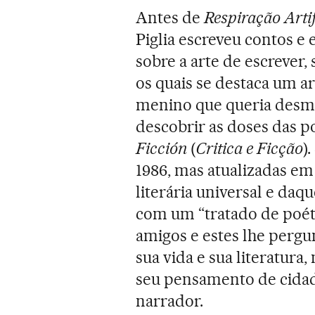
Antes de
Respiração Artif
Piglia escreveu contos e 
sobre a arte de escrever, s
os quais se destaca um ar
menino que queria desmo
descobrir as doses das po
Ficción
(
Critica
e Ficção
)
1986, mas atualizadas em 
literária universal e daq
com um “tratado de poét
amigos e estes lhe pergu
sua vida e sua literatura
seu pensamento de cidadão,
narrador.