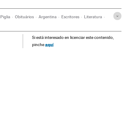
Piglia
Obituários
Argentina
Escritores
Literatura
l
América Latina
Si está interesado en licenciar este contenido,
aquí
pinche