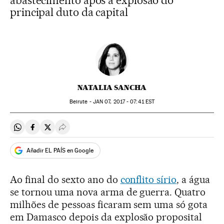
abastecimento após a explosão do
principal duto da capital
NATALIA SANCHA
Beirute -
JAN
07, 2017 - 07:41
EST
Compartir en Whatsapp
Compartir en Facebook
Compartir en Twitter
Desplegar Redes Sociales
Añadir EL PAÍS en Google
Ao final do sexto ano do
conflito sírio
, a água
se tornou uma nova arma de guerra. Quatro
milhões de pessoas ficaram sem uma só gota
em Damasco depois da explosão proposital