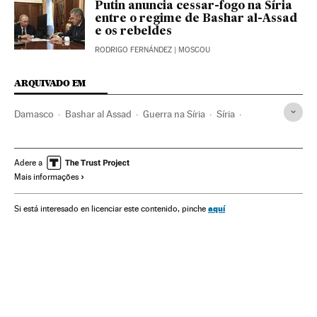
Putin anuncia cessar-fogo na Síria
entre o regime de Bashar al-Assad
e os rebeldes
RODRIGO FERNÁNDEZ
| MOSCOU
ARQUIVADO EM
Damasco
Bashar al Assad
Guerra na Síria
Síria
Oriente médio
Guerra
Ásia
Água
Conflitos
Meio ambiente
Adere a
Mais informações
aquí
Si está interesado en licenciar este contenido, pinche