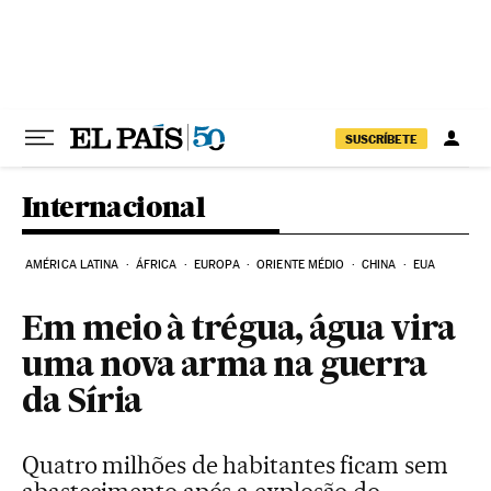
Pular para o conteúdo
SUSCRÍBETE
Internacional
AMÉRICA LATINA
ÁFRICA
EUROPA
ORIENTE MÉDIO
CHINA
EUA
Em meio à trégua, água vira
uma nova arma na guerra
da Síria
Quatro milhões de habitantes ficam sem