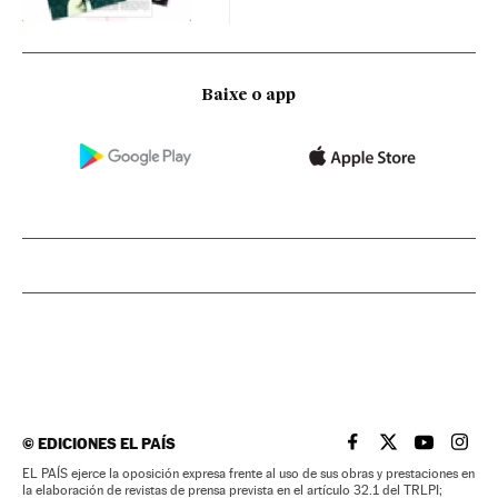
Baixe o app
©
EDICIONES EL PAÍS
EL PAÍS BRASIL EN
EL PAÍS BRASI
EL PAÍS B
EL PA
EL PAÍS ejerce la oposición expresa frente al uso de sus obras y prestaciones en
la elaboración de revistas de prensa prevista en el artículo 32.1 del TRLPI;