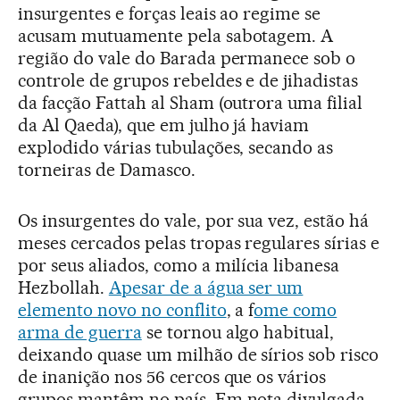
insurgentes e forças leais ao regime se
acusam mutuamente pela sabotagem. A
região do vale do Barada permanece sob o
controle de grupos rebeldes e de jihadistas
da facção Fattah al Sham (outrora uma filial
da Al Qaeda), que em julho já haviam
explodido várias tubulações, secando as
torneiras de Damasco.
Os insurgentes do vale, por sua vez, estão há
meses cercados pelas tropas regulares sírias e
por seus aliados, como a milícia libanesa
Hezbollah.
Apesar de a água ser um
elemento novo no conflito
, a f
ome como
arma de guerra
se tornou algo habitual,
deixando quase um milhão de sírios sob risco
de inanição nos 56 cercos que os vários
grupos mantêm no país. Em nota divulgada