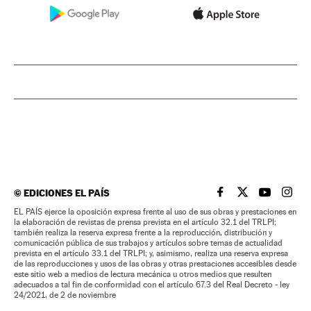
©
EDICIONES EL PAÍS
EL PAÍS BRASIL EN
EL PAÍS BRASI
EL PAÍS B
EL PA
EL PAÍS ejerce la oposición expresa frente al uso de sus obras y prestaciones en
la elaboración de revistas de prensa prevista en el artículo 32.1 del TRLPI;
también realiza la reserva expresa frente a la reproducción, distribución y
comunicación pública de sus trabajos y artículos sobre temas de actualidad
prevista en el artículo 33.1 del TRLPI; y, asimismo, realiza una reserva expresa
de las reproducciones y usos de las obras y otras prestaciones accesibles desde
este sitio web a medios de lectura mecánica u otros medios que resulten
adecuados a tal fin de conformidad con el artículo 67.3 del Real Decreto - ley
24/2021, de 2 de noviembre