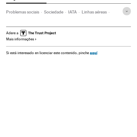
Problemas sociais
Sociedade
IATA
Linhas aéreas
Violência
Transporte aéreo
Empresas transporte
Acontecimentos
Empresas
Transporte
Economia
Adere a
Mais informações
aquí
Si está interesado en licenciar este contenido, pinche