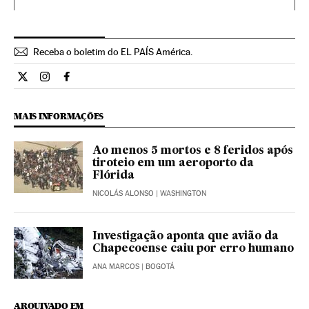
Receba o boletim do EL PAÍS América.
Economia El País Brasil en Twitter
Economia El País Brasil en Instagram
Economia El País Brasil en Facebook
MAIS INFORMAÇÕES
Ao menos 5 mortos e 8 feridos após
tiroteio em um aeroporto da
Flórida
NICOLÁS ALONSO
| WASHINGTON
Investigação aponta que avião da
Chapecoense caiu por erro humano
ANA MARCOS
| BOGOTÁ
ARQUIVADO EM