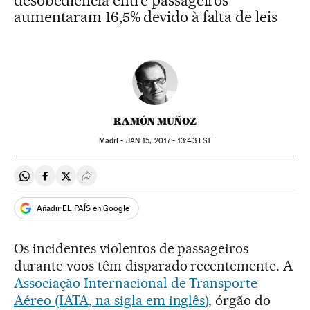
desobediência entre passageiros
aumentaram 16,5% devido à falta de leis
RAMÓN MUÑOZ
Madri -
JAN
15, 2017 - 13:43
EST
Compartir en Whatsapp
Compartir en Facebook
Compartir en Twitter
Desplegar Redes Sociales
Añadir EL PAÍS en Google
Os incidentes violentos de passageiros
durante voos têm disparado recentemente. A
Associação Internacional de Transporte
Aéreo (IATA, na sigla em inglês)
, órgão do