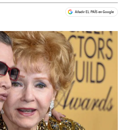
Añadir EL PAÍS en Google
ales