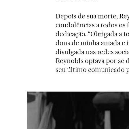
Depois de sua morte, R
condolências a todos os f
dedicação. “Obrigada a t
dons de minha amada e in
divulgada nas redes soci
Reynolds optava por se d
seu último comunicado p