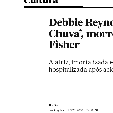
Cultura
Debbie Reynol
Chuva’, morre
Fisher
A atriz, imortalizada 
hospitalizada após aci
R. A.
Los Angeles -
DEC
29, 2016 - 05:58
EST