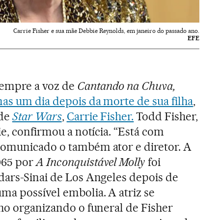
Carrie Fisher e sua mãe Debbie Reynolds, em janeiro do passado ano.
EFE
sempre a voz de
Cantando na Chuva,
as um dia depois da morte de sua filha
,
 de
Star Wars
,
Carrie Fisher.
Todd Fisher,
ie, confirmou a notícia. “Está com
comunicado o também ator e diretor. A
65 por
A Inconquistável Molly
foi
dars-Sinai de Los Angeles depois de
ma possível embolia. A atriz se
lho organizando o funeral de Fisher