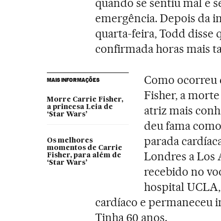
quando se sentiu mal e s
emergência. Depois da int
quarta-feira, Todd disse 
confirmada horas mais ta
Como ocorreu c
MAIS INFORMAÇÕES
Fisher, a morte
Morre Carrie Fisher,
a princesa Leia de
atriz mais conh
‘Star Wars’
deu fama como
parada cardíaca
Os melhores
momentos de Carrie
Londres a Los 
Fisher, para além de
‘Star Wars’
recebido no voo
hospital UCLA,
cardíaco e permaneceu in
Tinha 60 anos.