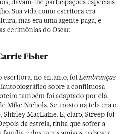
os, davam-lhe participações especiais
lho. Sua vida como escritora era
altura, mas era uma agente paga, e
ias cerimônias do Oscar.
Carrie Fisher
escritora, no entanto, foi
Lembranças
miautobiográfico sobre a conflituosa
oteiro também foi adaptado por ela,
e Mike Nichols. Seu rosto na tela era o
 Shirley MacLaine. E, claro, Streep foi
pois da estreia, tinha que sofrer a
 família e dos meus amigos cada vez