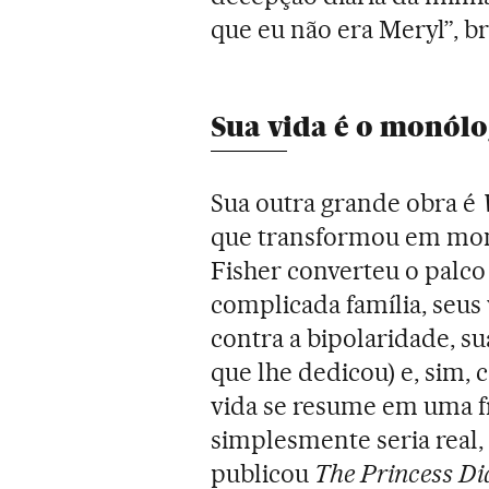
que eu não era Meryl”, br
Sua vida é o monól
Sua outra grande obra é
que transformou em monó
Fisher converteu o palco 
complicada família, seus 
contra a bipolaridade, s
que lhe dedicou) e, sim,
vida se resume em uma fr
simplesmente seria real, e
publicou
The Princess Dia