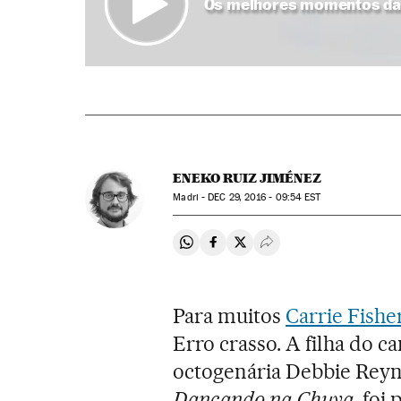
Os melhores momentos da at
ENEKO RUIZ JIMÉNEZ
Madri -
DEC
29, 2016 - 09:54
EST
Compartir en Whatsapp
Compartir en Facebook
Compartir en Twitter
Desplegar Redes Soci
Para muitos
Carrie Fishe
Erro crasso. A filha do c
octogenária Debbie Reyno
Dançando na Chuva
, foi