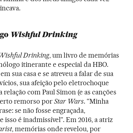
incava.
ogo
Wishful Drinking
Wishful Drinking
, um livro de memórias
logo itinerante e especial da HBO.
em sua casa e se atreveu a falar de sua
vícios, sua afeição pelo eletrochoque
ua relação com Paul Simon (e as canções
 certo remorso por
Star Wars
. “Minha
ase: se não fosse engraçada,
 isso é inadmissível”. Em 2016, a atriz
rist
, memórias onde revelou, por