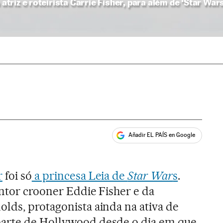
riz e roteirista Carrie Fisher, para além de ‘Star Wars
Añadir EL PAÍS en Google
ales
r
foi só
a princesa Leia de
Star War
s
.
antor crooner Eddie Fisher e da
lds, protagonista ainda na ativa de
 parte de Hollywood desde o dia em que