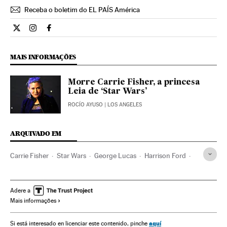
Receba o boletim do EL PAÍS América
Cultura El País Brasil en Twitter
Cultura El País Brasil en Instagram
Cultura El País Brasil en Facebook
MAIS INFORMAÇÕES
Morre Carrie Fisher, a princesa
Leia de ‘Star Wars’
ROCÍO AYUSO
| LOS ANGELES
ARQUIVADO EM
Carrie Fisher
Star Wars
George Lucas
Harrison Ford
Mark Hamill
Hollywood
Cinema fantástico
Cinema dos Estados Unidos
Ficção científica
Brasil
Adere a
Mais informações
Indústria Cinematográfica
Filmes
Sagas filmes
Cinema
aquí
Si está interesado en licenciar este contenido, pinche