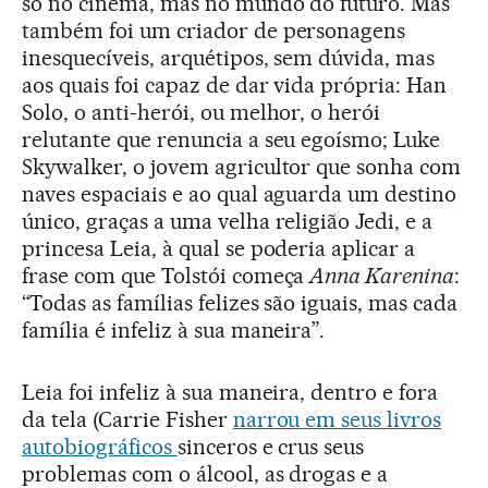
só no cinema, mas no mundo do futuro. Mas
também foi um criador de personagens
inesquecíveis, arquétipos, sem dúvida, mas
aos quais foi capaz de dar vida própria: Han
Solo, o anti-herói, ou melhor, o herói
relutante que renuncia a seu egoísmo; Luke
Skywalker, o jovem agricultor que sonha com
naves espaciais e ao qual aguarda um destino
único, graças a uma velha religião Jedi, e a
princesa Leia, à qual se poderia aplicar a
frase com que Tolstói começa
Anna Karenina
:
“Todas as famílias felizes são iguais, mas cada
família é infeliz à sua maneira”.
Leia foi infeliz à sua maneira, dentro e fora
da tela (Carrie Fisher
narrou em seus livros
autobiográficos
sinceros e crus seus
problemas com o álcool, as drogas e a