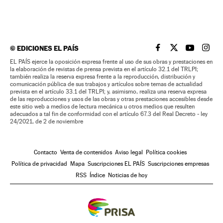
©
EDICIONES EL PAÍS
EL PAÍS BRASIL EN
EL PAÍS BRASI
EL PAÍS B
EL PA
EL PAÍS ejerce la oposición expresa frente al uso de sus obras y prestaciones en
la elaboración de revistas de prensa prevista en el artículo 32.1 del TRLPI;
también realiza la reserva expresa frente a la reproducción, distribución y
comunicación pública de sus trabajos y artículos sobre temas de actualidad
prevista en el artículo 33.1 del TRLPI; y, asimismo, realiza una reserva expresa
de las reproducciones y usos de las obras y otras prestaciones accesibles desde
este sitio web a medios de lectura mecánica u otros medios que resulten
adecuados a tal fin de conformidad con el artículo 67.3 del Real Decreto - ley
24/2021, de 2 de noviembre
Contacto
Venta de contenidos
Aviso legal
Política cookies
Política de privacidad
Mapa
Suscripciones EL PAÍS
Suscripciones empresas
RSS
Índice
Noticias de hoy