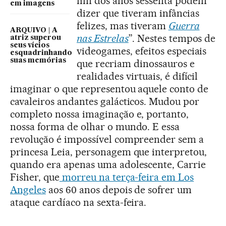
fim dos anos sessenta podem
em imagens
dizer que tiveram infâncias
felizes, mas tiveram
Guerra
ARQUIVO | A
nas Estrelas
”. Nestes tempos de
atriz superou
seus vícios
videogames, efeitos especiais
esquadrinhando
suas memórias
que recriam dinossauros e
realidades virtuais, é difícil
imaginar o que representou aquele conto de
cavaleiros andantes galácticos. Mudou por
completo nossa imaginação e, portanto,
nossa forma de olhar o mundo. E essa
revolução é impossível compreender sem a
princesa Leia, personagem que interpretou,
quando era apenas uma adolescente, Carrie
Fisher, que
morreu na terça-feira em Los
Angeles
aos 60 anos depois de sofrer um
ataque cardíaco na sexta-feira.