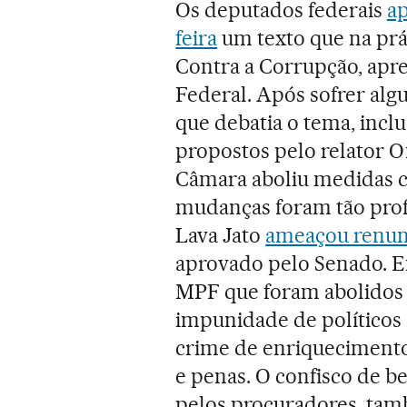
Os deputados federais
a
feira
um texto que na prá
Contra a Corrupção, apre
Federal. Após sofrer alg
que debatia o tema, incl
propostos pelo relator 
Câmara aboliu medidas c
mudanças foram tão prof
Lava Jato
ameaçou renun
aprovado pelo Senado. En
MPF que foram abolidos e
impunidade de políticos 
crime de enriquecimento 
e penas. O confisco de be
pelos procuradores, tam