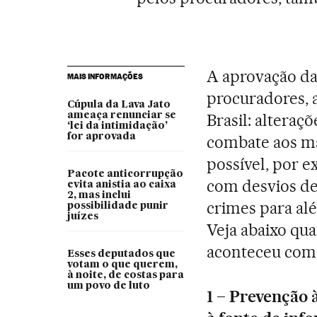
A aprovação das
MAIS INFORMAÇÕES
procuradores, 
Cúpula da Lava Jato
ameaça renunciar se
Brasil: alteraç
‘lei da intimidação’
for aprovada
combate aos mal
possível, por 
Pacote anticorrupção
com desvios de 
evita anistia ao caixa
2, mas inclui
crimes para al
possibilidade punir
juízes
Veja abaixo qua
aconteceu com 
Esses deputados que
votam o que querem,
à noite, de costas para
um povo de luto
1 – Prevenção 