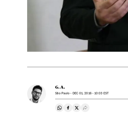
G. A.
São Paulo -
DEC
01, 2016 - 10:03
EST
Compartir en Whatsapp
Compartir en Facebook
Compartir en Twitter
Desplegar Redes Soci