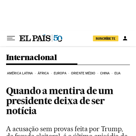
Pular para o conteúdo
SUSCRÍBETE
Internacional
AMÉRICA LATINA
ÁFRICA
EUROPA
ORIENTE MÉDIO
CHINA
EUA
Quando a mentira de um
presidente deixa de ser
notícia
A acusação sem provas feita por Trump,