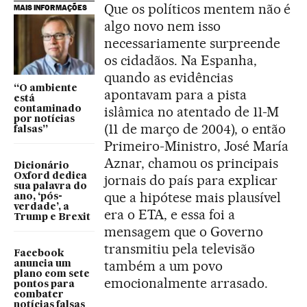
Que os políticos mentem não é
MAIS INFORMAÇÕES
algo novo nem isso
necessariamente surpreende
os cidadãos. Na Espanha,
quando as evidências
“O ambiente
apontavam para a pista
está
islâmica no atentado de 11-M
contaminado
por notícias
(11 de março de 2004), o então
falsas”
Primeiro-Ministro, José María
Aznar, chamou os principais
Dicionário
Oxford dedica
jornais do país para explicar
sua palavra do
que a hipótese mais plausível
ano, ‘pós-
verdade’, a
era o ETA, e essa foi a
Trump e Brexit
mensagem que o Governo
transmitiu pela televisão
Facebook
também a um povo
anuncia um
plano com sete
emocionalmente arrasado.
pontos para
combater
notícias falsas