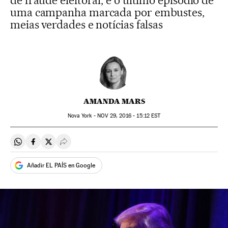
de fraude eleitoral, é o último episódio de
uma campanha marcada por embustes,
meias verdades e notícias falsas
AMANDA MARS
Nova York -
NOV
29, 2016 - 15:12
EST
Compartir en Whatsapp
Compartir en Facebook
Compartir en Twitter
Desplegar Redes Sociales
Añadir EL PAÍS en Google