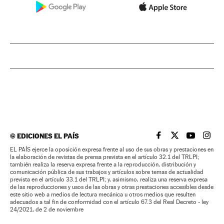
©
EDICIONES EL PAÍS
EL PAÍS BRASIL EN
EL PAÍS BRASI
EL PAÍS B
EL PA
EL PAÍS ejerce la oposición expresa frente al uso de sus obras y prestaciones en
la elaboración de revistas de prensa prevista en el artículo 32.1 del TRLPI;
también realiza la reserva expresa frente a la reproducción, distribución y
comunicación pública de sus trabajos y artículos sobre temas de actualidad
prevista en el artículo 33.1 del TRLPI; y, asimismo, realiza una reserva expresa
de las reproducciones y usos de las obras y otras prestaciones accesibles desde
este sitio web a medios de lectura mecánica u otros medios que resulten
adecuados a tal fin de conformidad con el artículo 67.3 del Real Decreto - ley
24/2021, de 2 de noviembre