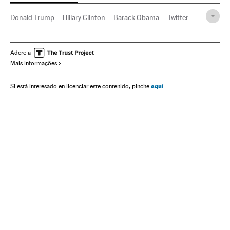
Donald Trump
Hillary Clinton
Barack Obama
Twitter
Facebook
Estados Unidos
Redes sociais
América do Norte
América
Empresas
Economia
Adere a
Mais informações
Fake news
Internet
Telecomunicações
Comunicações
aquí
Si está interesado en licenciar este contenido, pinche