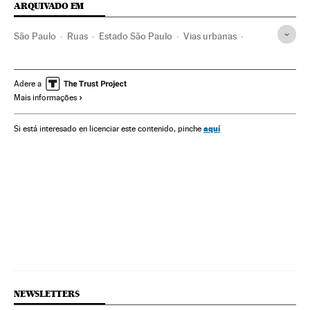
ARQUIVADO EM
São Paulo
Ruas
Estado São Paulo
Vias urbanas
Mercado imobiliário
Brasil
Áreas urbanas
Habitação
Espaços naturais
Prefeituras
Desenvolvimento urbano
Adere a
Mais informações
Desenvolvimento sustentável
América do Sul
América Latina
Governo municipal
América
aquí
Si está interesado en licenciar este contenido, pinche
Urbanismo
Administração local
Política municipal
Administração pública
Política
Meio ambiente
NEWSLETTERS