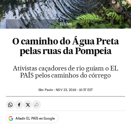
11 fotos
O caminho do Água Preta
pelas ruas da Pompeia
Ativistas caçadores de rio guiam o EL
PAÍS pelos caminhos do córrego
São Paulo -
NOV
23, 2016 - 10:57
EST
Compartir en Whatsapp
Compartir en Facebook
Compartir en Twitter
Desplegar Redes Sociales
Añadir EL PAÍS en Google