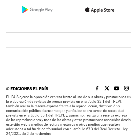
©
EDICIONES EL PAÍS
EL PAÍS BRASIL EN
EL PAÍS BRASI
EL PAÍS B
EL PA
EL PAÍS ejerce la oposición expresa frente al uso de sus obras y prestaciones en
la elaboración de revistas de prensa prevista en el artículo 32.1 del TRLPI;
también realiza la reserva expresa frente a la reproducción, distribución y
comunicación pública de sus trabajos y artículos sobre temas de actualidad
prevista en el artículo 33.1 del TRLPI; y, asimismo, realiza una reserva expresa
de las reproducciones y usos de las obras y otras prestaciones accesibles desde
este sitio web a medios de lectura mecánica u otros medios que resulten
adecuados a tal fin de conformidad con el artículo 67.3 del Real Decreto - ley
24/2021, de 2 de noviembre