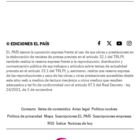
©
EDICIONES EL PAÍS
EL PAÍS BRASIL EN
EL PAÍS BRASI
EL PAÍS B
EL PA
EL PAÍS ejerce la oposición expresa frente al uso de sus obras y prestaciones en
la elaboración de revistas de prensa prevista en el artículo 32.1 del TRLPI;
también realiza la reserva expresa frente a la reproducción, distribución y
comunicación pública de sus trabajos y artículos sobre temas de actualidad
prevista en el artículo 33.1 del TRLPI; y, asimismo, realiza una reserva expresa
de las reproducciones y usos de las obras y otras prestaciones accesibles desde
este sitio web a medios de lectura mecánica u otros medios que resulten
adecuados a tal fin de conformidad con el artículo 67.3 del Real Decreto - ley
24/2021, de 2 de noviembre
Contacto
Venta de contenidos
Aviso legal
Política cookies
Política de privacidad
Mapa
Suscripciones EL PAÍS
Suscripciones empresas
RSS
Índice
Noticias de hoy