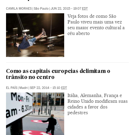
CAMILA MORAES
|
São Paulo
|
JUN 22, 2015 - 19:07
EDT
Veja fotos de como São
Paulo viveu mais uma vez
seu maior evento cultural a
céu aberto
Como as capitais europeias delimitam o
trânsito no centro
EL PAÍS
|
Madri
|
SEP 22, 2014 - 15:10
EDT
Itália, Alemanha, França e
Reino Unido modificam suas
cidades a favor dos
pedestres