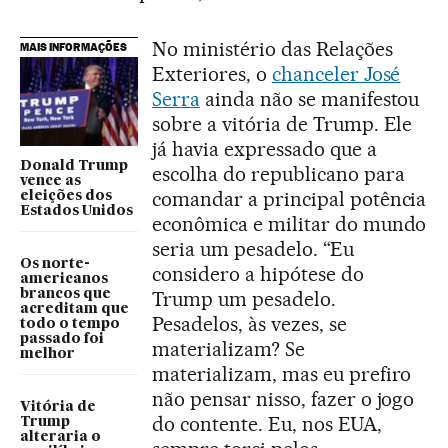
No ministério das Relações
MAIS INFORMAÇÕES
Exteriores, o
chanceler José
Serra
ainda não se manifestou
sobre a vitória de Trump. Ele
já havia expressado que a
Donald Trump
escolha do republicano para
vence as
comandar a principal potência
eleições dos
Estados Unidos
econômica e militar do mundo
seria um pesadelo. “Eu
Os norte-
considero a hipótese do
americanos
brancos que
Trump um pesadelo.
acreditam que
Pesadelos, às vezes, se
todo o tempo
passado foi
materializam? Se
melhor
materializam, mas eu prefiro
não pensar nisso, fazer o jogo
Vitória de
do contente. Eu, nos EUA,
Trump
alteraria o