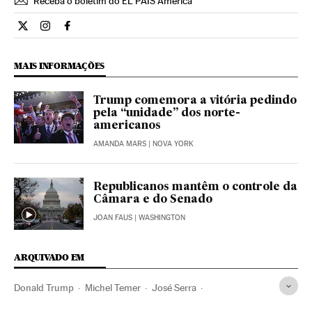
Receba o boletim do EL PAÍS América
Internacional El País Brasil en Twitter
Internacional El País Brasil en Instagram
Internacional El País Brasil en Facebook
MAIS INFORMAÇÕES
Trump comemora a vitória pedindo
pela “unidade” dos norte-
americanos
AMANDA MARS
| NOVA YORK
Republicanos mantêm o controle da
Câmara e do Senado
JOAN FAUS
| WASHINGTON
ARQUIVADO EM
Donald Trump
Michel Temer
José Serra
Presidente Brasil
Eleições EUA 2016