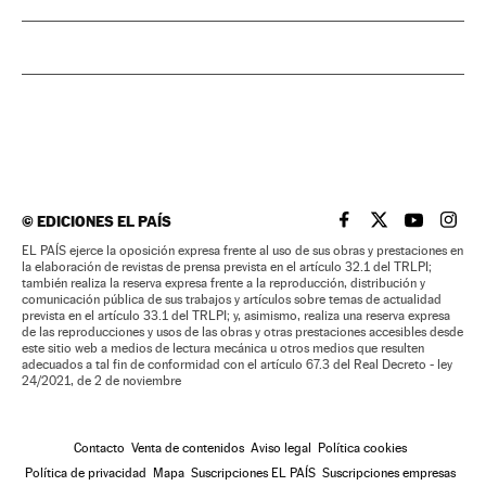
©
EDICIONES EL PAÍS
EL PAÍS BRASIL EN
EL PAÍS BRASI
EL PAÍS B
EL PA
EL PAÍS ejerce la oposición expresa frente al uso de sus obras y prestaciones en
la elaboración de revistas de prensa prevista en el artículo 32.1 del TRLPI;
también realiza la reserva expresa frente a la reproducción, distribución y
comunicación pública de sus trabajos y artículos sobre temas de actualidad
prevista en el artículo 33.1 del TRLPI; y, asimismo, realiza una reserva expresa
de las reproducciones y usos de las obras y otras prestaciones accesibles desde
este sitio web a medios de lectura mecánica u otros medios que resulten
adecuados a tal fin de conformidad con el artículo 67.3 del Real Decreto - ley
24/2021, de 2 de noviembre
Contacto
Venta de contenidos
Aviso legal
Política cookies
Política de privacidad
Mapa
Suscripciones EL PAÍS
Suscripciones empresas