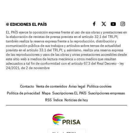
©
EDICIONES EL PAÍS
EL PAÍS BRASIL EN
EL PAÍS BRASI
EL PAÍS B
EL PA
EL PAÍS ejerce la oposición expresa frente al uso de sus obras y prestaciones en
la elaboración de revistas de prensa prevista en el artículo 32.1 del TRLPI;
también realiza la reserva expresa frente a la reproducción, distribución y
comunicación pública de sus trabajos y artículos sobre temas de actualidad
prevista en el artículo 33.1 del TRLPI; y, asimismo, realiza una reserva expresa
de las reproducciones y usos de las obras y otras prestaciones accesibles desde
este sitio web a medios de lectura mecánica u otros medios que resulten
adecuados a tal fin de conformidad con el artículo 67.3 del Real Decreto - ley
24/2021, de 2 de noviembre
Contacto
Venta de contenidos
Aviso legal
Política cookies
Política de privacidad
Mapa
Suscripciones EL PAÍS
Suscripciones empresas
RSS
Índice
Noticias de hoy