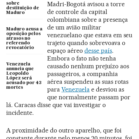
Madri-Bogotá avisou a torre
sobre
destituição de
de controle da capital
Maduro
colombiana sobre a presença
de um avião militar
Maduro acusa a
venezuelano que estava em seu
oposição pelos
atrasos no
trajeto quando sobrevoava o
referendo
revocatório
espaço aéreo
desse país
.
Embora o fato não tenha
Venezuela
causado nenhum prejuízo aos
anuncia que
passageiros, a companhia
Leopoldo
López será
aérea suspendeu as suas rotas
acusado por 43
mortes
para
Venezuela
e desviou as
que normalmente passam por
lá. Caracas disse que vai investigar o
incidente.
A proximidade do outro aparelho, que foi
constante durante pelo menos 20 minutos, foi