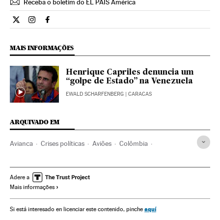
Receba o boletim do EL PAÍS América
Internacional El País Brasil en Twitter
Internacional El País Brasil en Instagram
Internacional El País Brasil en Facebook
MAIS INFORMAÇÕES
Henrique Capriles denuncia um
“golpe de Estado” na Venezuela
EWALD SCHARFENBERG
| CARACAS
ARQUIVADO EM
Avianca
Crises políticas
Aviões
Colômbia
Linhas aéreas
Conflitos políticos
Transporte aéreo
Empresas transporte
Transporte
Empresas
Adere a
Mais informações
Economia
Delcy Rodríguez
Venezuela
América do Sul
América Latina
América
aquí
Si está interesado en licenciar este contenido, pinche