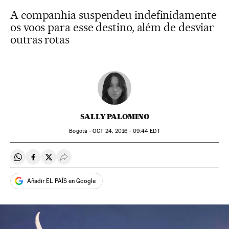
A companhia suspendeu indefinidamente
os voos para esse destino, além de desviar
outras rotas
SALLY PALOMINO
Bogotá -
OCT
24, 2016 - 09:44
EDT
Compartir en Whatsapp
Compartir en Facebook
Compartir en Twitter
Desplegar Redes Sociales
Añadir EL PAÍS en Google