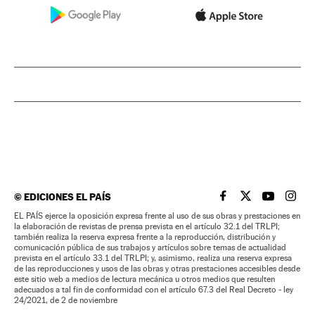
©
EDICIONES EL PAÍS
EL PAÍS BRASIL EN
EL PAÍS BRASI
EL PAÍS B
EL PA
EL PAÍS ejerce la oposición expresa frente al uso de sus obras y prestaciones en
la elaboración de revistas de prensa prevista en el artículo 32.1 del TRLPI;
también realiza la reserva expresa frente a la reproducción, distribución y
comunicación pública de sus trabajos y artículos sobre temas de actualidad
prevista en el artículo 33.1 del TRLPI; y, asimismo, realiza una reserva expresa
de las reproducciones y usos de las obras y otras prestaciones accesibles desde
este sitio web a medios de lectura mecánica u otros medios que resulten
adecuados a tal fin de conformidad con el artículo 67.3 del Real Decreto - ley
24/2021, de 2 de noviembre