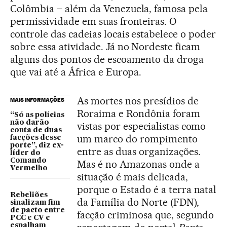
Colômbia – além da Venezuela, famosa pela
permissividade em suas fronteiras. O
controle das cadeias locais estabelece o poder
sobre essa atividade. Já no Nordeste ficam
alguns dos pontos de escoamento da droga
que vai até a África e Europa.
As mortes nos presídios de
MAIS INFORMAÇÕES
Roraima e Rondônia foram
“Só as polícias
não darão
vistas por especialistas como
conta de duas
um marco do rompimento
facções desse
porte”, diz ex-
entre as duas organizações.
líder do
Comando
Mas é no Amazonas onde a
Vermelho
situação é mais delicada,
porque o Estado é a terra natal
Rebeliões
da Família do Norte (FDN),
sinalizam fim
de pacto entre
facção criminosa que, segundo
PCC e CV e
espalham