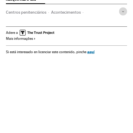
Centros penitenciários
Acontecimentos
Regime penitenciário
América do Sul
América Latina
Conflitos
PCC
Comando Vermelho
Acre
Adere a
Mais informações
Segurança penitenciária
Crime organizado
Prisões
Brasil
Delinquência
Violência
América
Justiça
aquí
Si está interesado en licenciar este contenido, pinche
Problemas sociais
Sociedade