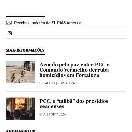
Receba o boletim do EL PAÍS América
Politica El País Brasil en Instagram
MAIS INFORMAÇÕES
Acordo pela paz entre PCC e
Comando Vermelho derruba
homicídios em Fortaleza
GIL ALESSI
| FORTALEZA
PCC, o “talibã” dos presídios
cearenses
G. A.
| FORTALEZA
ARQUIVADO EM