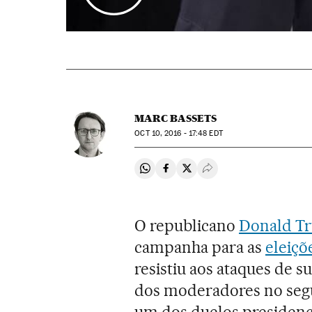
MARC BASSETS
OCT
10, 2016 - 17:48
EDT
Compartir en Whatsapp
Compartir en Facebook
Compartir en Twitter
Desplegar Redes Soci
O republicano
Donald T
campanha para as
eleiçõ
resistiu aos ataques de su
dos moderadores no seg
um dos duelos presidenci