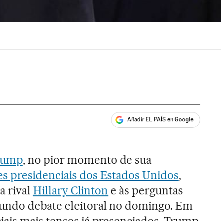
Añadir EL PAÍS en Google
ales
rump
, no pior momento de sua
es presidenciais dos Estados Unidos
,
a rival
Hillary Clinton
e às perguntas
undo debate eleitoral no domingo. Em
ais mais tensos já presenciados, Trump