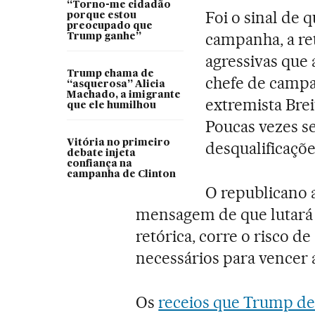
“Torno-me cidadão
Foi o sinal de 
porque estou
preocupado que
campanha, a ret
Trump ganhe”
agressivas que
Trump chama de
chefe de campa
“asquerosa” Alicia
Machado, a imigrante
extremista Bre
que ele humilhou
Poucas vezes s
Vitória no primeiro
desqualificaçõe
debate injeta
confiança na
campanha de Clinton
O republicano a
mensagem de que lutará a
retórica, corre o risco de
necessários para vencer a
Os
receios que Trump d