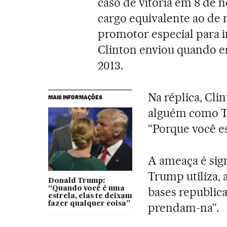
caso de vitória em 8 de 
cargo equivalente ao de 
promotor especial para i
Clinton enviou quando er
2013.
Na réplica, Cli
MAIS INFORMAÇÕES
alguém como Tr
“Porque você e
A ameaça é sign
Trump utiliza, 
Donald Trump:
“Quando você é uma
bases republic
estrela, elas te deixam
fazer qualquer coisa”
prendam-na”.