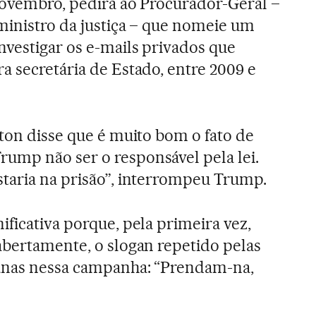
novembro, pedirá ao Procurador-Geral –
ministro da justiça – que nomeie um
nvestigar os e-mails privados que
a secretária de Estado, entre 2009 e
nton disse que é muito bom o fato de
ump não ser o responsável pela lei.
staria na prisão”, interrompeu Trump.
ificativa porque, pela primeira vez,
abertamente, o slogan repetido pelas
anas nessa campanha: “Prendam-na,